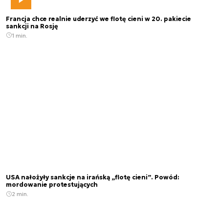
Francja chce realnie uderzyć we flotę cieni w 20. pakiecie
sankcji na Rosję
1 min.
USA nałożyły sankcje na irańską „flotę cieni”. Powód:
mordowanie protestujących
2 min.