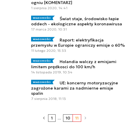
ogniu [KOMENTARZ]
1 sierpnia 2020, 14:41
Świat staje, środowisko łapie
WIADOMOŚCI
oddech - ekologiczne aspekty koronawirusa
17 marca 2020, 10:31
Raport: elektryfikacja
WIADOMOŚCI
przemysłu w Europie ograniczy emisje o 60%
11 lutego 2020, 15:33
Holandia walczy z emisjami
WIADOMOŚCI
limitem prędkosci do 100 km/h
14 listopada 2019, 10:34
UE: koncerny motoryzacyjne
WIADOMOŚCI
zagrożone karami za nadmierne emisje
spalin
7 sierpnia 2018, 11:13
1
...
10
11