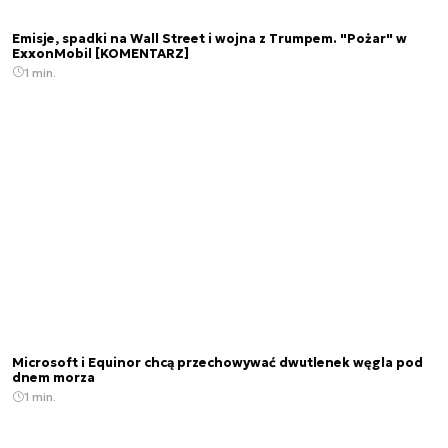
Emisje, spadki na Wall Street i wojna z Trumpem. "Pożar" w
ExxonMobil [KOMENTARZ]
1 min.
Microsoft i Equinor chcą przechowywać dwutlenek węgla pod
dnem morza
1 min.