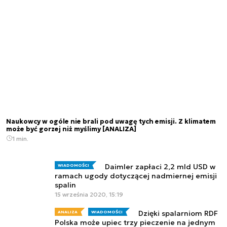
Naukowcy w ogóle nie brali pod uwagę tych emisji. Z klimatem
może być gorzej niż myślimy [ANALIZA]
1 min.
Daimler zapłaci 2,2 mld USD w
WIADOMOŚCI
ramach ugody dotyczącej nadmiernej emisji
spalin
15 września 2020, 15:19
Dzięki spalarniom RDF
ANALIZA
WIADOMOŚCI
Polska może upiec trzy pieczenie na jednym