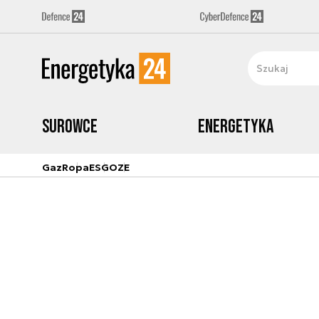
Surowce
Energetyka
Gaz
Ropa
ESG
OZE