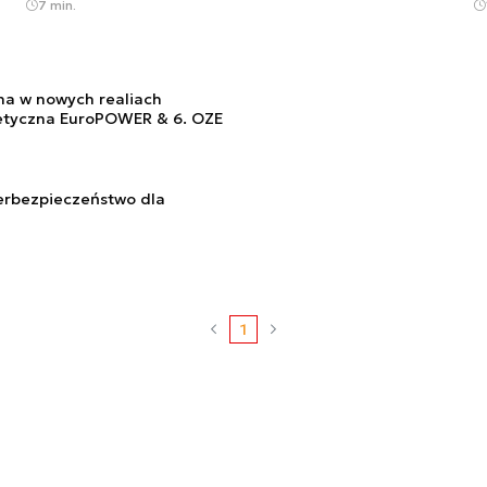
7 min.
na w nowych realiach
etyczna EuroPOWER & 6. OZE
erbezpieczeństwo dla
1