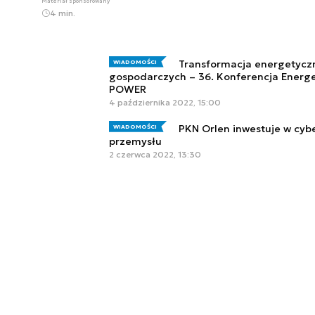
Materiał sponsorowany
4 min.
Transformacja energetycz
WIADOMOŚCI
gospodarczych – 36. Konferencja Energ
POWER
4 października 2022, 15:00
PKN Orlen inwestuje w cyb
WIADOMOŚCI
przemysłu
2 czerwca 2022, 13:30