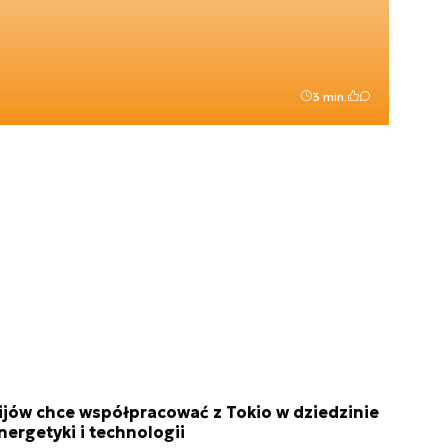
3 min.
ijów chce współpracować z Tokio w dziedzinie
nergetyki i technologii