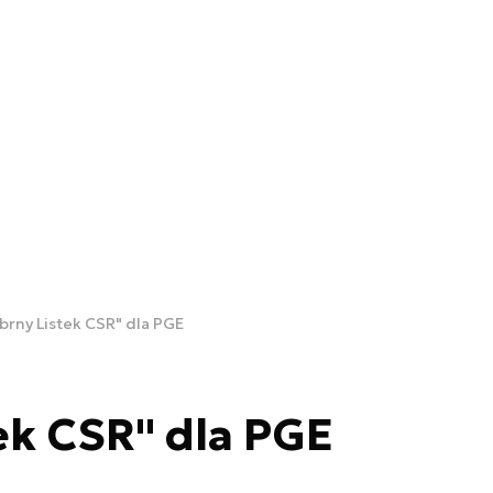
brny Listek CSR" dla PGE
ek CSR" dla PGE