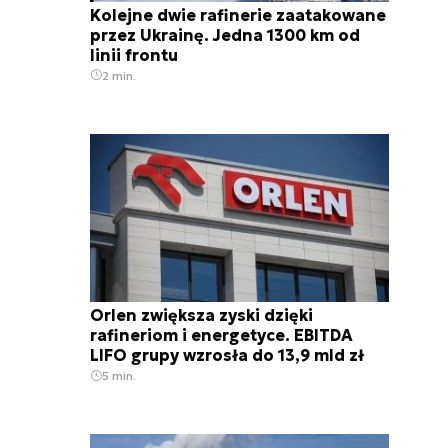
Kolejne dwie rafinerie zaatakowane
przez Ukrainę. Jedna 1300 km od
linii frontu
2 min.
Orlen zwiększa zyski dzięki
rafineriom i energetyce. EBITDA
LIFO grupy wzrosła do 13,9 mld zł
5 min.