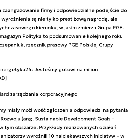
ją zaangażowanie firmy i odpowiedzialne podejście do
yróżnienia są nie tylko prestiżową nagrodą, ale
chczasowego kierunku, w jakim zmierza Grupa PGE.
z magazyn Polityka to podsumowanie kolejnego roku
zczepaniuk, rzecznik prasowy PGE Polskiej Grupy
nergetyka24: Jesteśmy gotowi na milion
AD]
ard zarządzania korporacyjnego
my miały możliwość zgłoszenia odpowiedzi na pytania
ozwoju (ang. Sustainable Development Goals –
w tym obszarze. Przykłady realizowanych działań
anizatorzy wyróżnili 10 najciekawszych inicjatyw – w