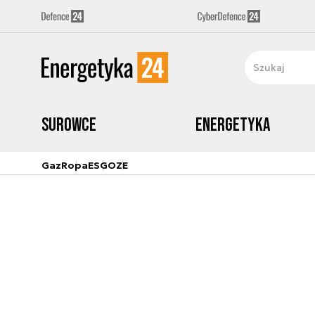
Surowce
Energetyka
Gaz
Ropa
ESG
OZE