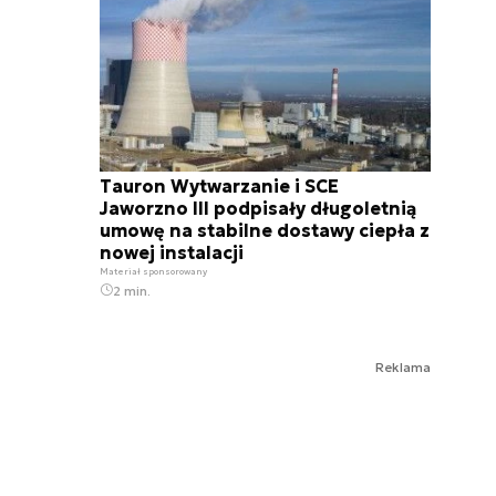
Tauron Wytwarzanie i SCE
Jaworzno III podpisały długoletnią
umowę na stabilne dostawy ciepła z
nowej instalacji
Materiał sponsorowany
2 min.
Reklama