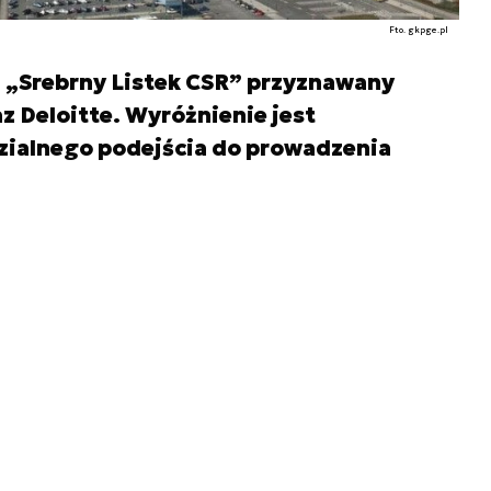
Fto. gkpge.pl
a „Srebrny Listek CSR” przyznawany
z Deloitte. Wyróżnienie jest
ialnego podejścia do prowadzenia