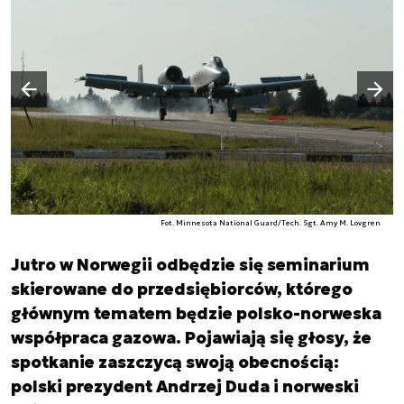
Następny slajd
Poprzedni slajd
Fot. Minnesota National Guard/Tech. Sgt. Amy M. Lovgren
Jutro w Norwegii odbędzie się seminarium
skierowane do przedsiębiorców, którego
głównym tematem będzie polsko-norweska
współpraca gazowa. Pojawiają się głosy, że
spotkanie zaszczycą swoją obecnością:
polski prezydent Andrzej Duda i norweski