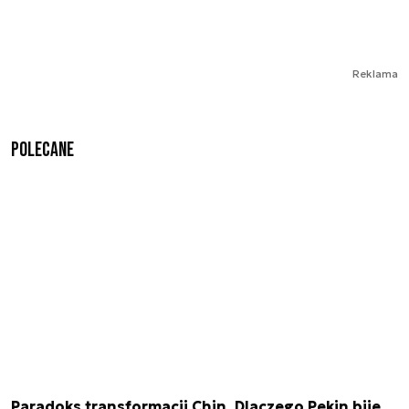
Reklama
Polecane
Paradoks transformacji Chin. Dlaczego Pekin bije