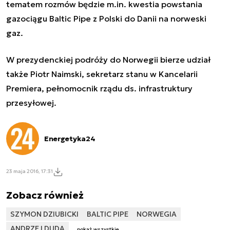
tematem rozmów będzie m.in. kwestia powstania
gazociągu Baltic Pipe z Polski do Danii na norweski
gaz.
W prezydenckiej podróży do Norwegii bierze udział
także Piotr Naimski, sekretarz stanu w Kancelarii
Premiera, pełnomocnik rządu ds. infrastruktury
przesyłowej.
Energetyka24
23 maja 2016, 17:31
Zobacz również
SZYMON DZIUBICKI
BALTIC PIPE
NORWEGIA
ANDRZEJ DUDA
pokaż wszystkie