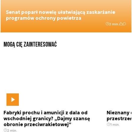
Senat poparł nowelę ułatwiającą zaskarżanie
programów ochrony powietrza
2 min.
Mogą Cię zainteresować
Fabryki prochu i amunicji z dala od
Nieznany 
wschodniej granicy? „Dajmy szansę
przestrze
obronie przeciwrakietowej”
1 min.
2 min.