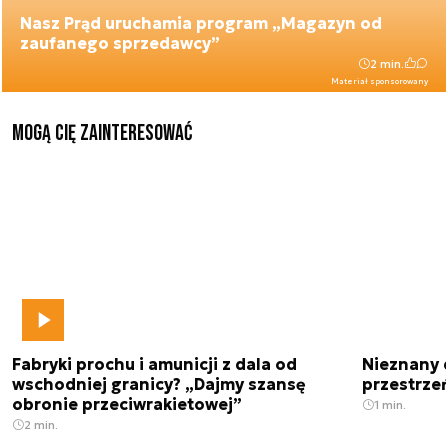
Nasz Prąd uruchamia program „Magazyn od
zaufanego sprzedawcy”
2 min.
Materiał sponsorowany
Mogą Cię zainteresować
Fabryki prochu i amunicji z dala od
Nieznany 
wschodniej granicy? „Dajmy szansę
przestrze
obronie przeciwrakietowej”
1 min.
2 min.