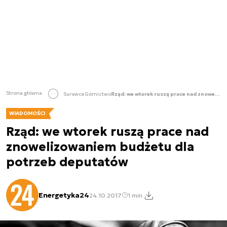
Strona główna
Surowce
Górnictwo
Rząd: we wtorek ruszą prace nad znowelizowaniem budżetu dla potrzeb deputatów
WIADOMOŚCI
Rząd: we wtorek ruszą prace nad
znowelizowaniem budżetu dla
potrzeb deputatów
Energetyka24
24.10.2017
1 min.