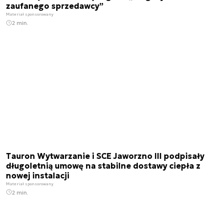
zaufanego sprzedawcy”
Materiał sponsorowany
2 min.
Tauron Wytwarzanie i SCE Jaworzno III podpisały
długoletnią umowę na stabilne dostawy ciepła z
nowej instalacji
Materiał sponsorowany
2 min.