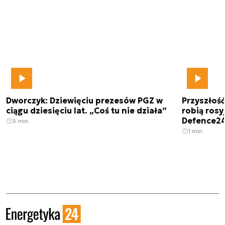
Dworczyk: Dziewięciu prezesów PGZ w
Przyszłoś
ciągu dziesięciu lat. „Coś tu nie działa”
robią rosyj
Defence2
3 min.
1 min.