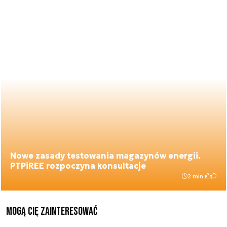
Nowe zasady testowania magazynów energii.
PTPiREE rozpoczyna konsultacje
2 min.
Mogą Cię zainteresować