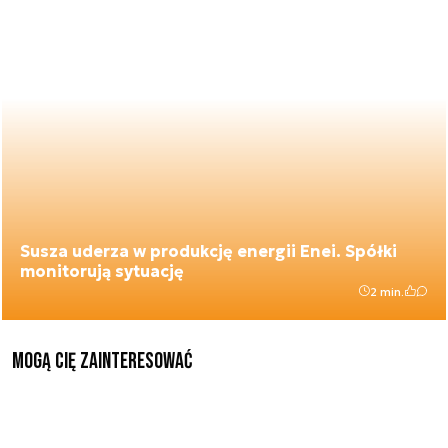
Susza uderza w produkcję energii Enei. Spółki
monitorują sytuację
2 min.
Mogą Cię zainteresować