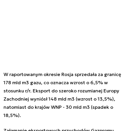
W raportowanym okresie Rosja sprzedała za granicę
178 mld m3 gazu, co oznacza wzrost o 6,5% w
stosunku r/r. Eksport do szeroko rozumianej Europy
Zachodniej wyniósł 148 mld m3 (wzrost o 13,5%),
natomiast do krajów WNP - 30 mld m3 (spadek o
18,5%).
Załamanie eksportowych przychodów Gazpromu