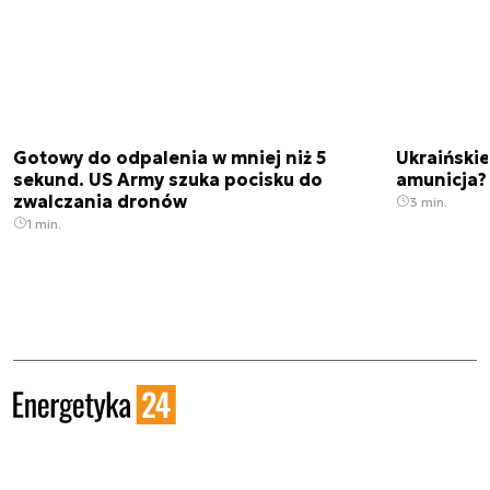
Gotowy do odpalenia w mniej niż 5
Ukraińskie
sekund. US Army szuka pocisku do
amunicja
zwalczania dronów
3 min.
1 min.