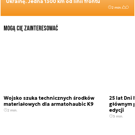
Ukrainę. Jedna 1300 km od linii frontu
2 min.
Mogą Cię zainteresować
Wojsko szuka technicznych środków
25 lat Dn
materiałowych dla armatohaubic K9
głównym p
edycji
2 min.
3 min.