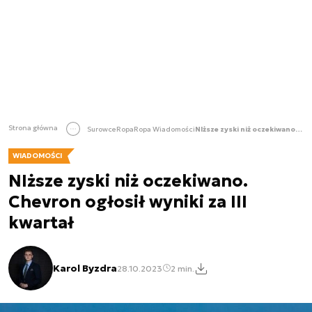
Strona główna
Surowce
Ropa
Ropa Wiadomości
NIższe zyski niż oczekiwano. Chevron ogłosił wyniki za III kwartał
WIADOMOŚCI
NIższe zyski niż oczekiwano.
Chevron ogłosił wyniki za III
kwartał
Karol Byzdra
28.10.2023
2 min.