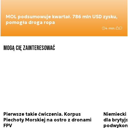
MOL podsumowuje kwartał. 786 mln USD zysku,
pomogła droga ropa
4 min.
Mogą Cię zainteresować
Pierwsze takie ćwiczenia. Korpus
Niemiecki 
Piechoty Morskiej na ostro z dronami
dla brytyjs
FPV
podwykon