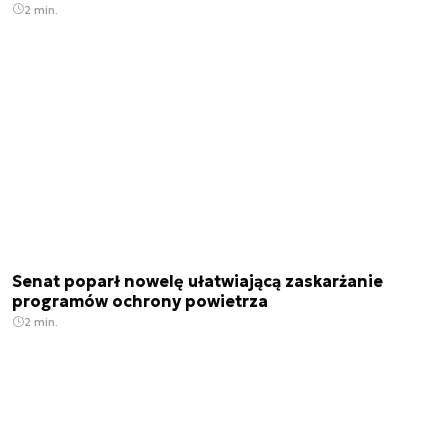
2 min.
Senat poparł nowelę ułatwiającą zaskarżanie
programów ochrony powietrza
2 min.