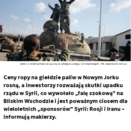
Jeden z rebeliantów cieszy się ze zdobycia czołgu sił reżymowych - fot. www.farah.net.au
Ceny ropy na giełdzie paliw w Nowym Jorku
rosną, a inwestorzy rozważają skutki upadku
rządu w Syrii, co wywołało „falę szokową” na
Bliskim Wschodzie i jest poważnym ciosem dla
wieloletnich „sponsorów” Syrii: Rosji i Iranu –
informują maklerzy.