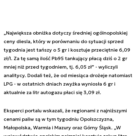
„Największa obniżka dotyczy średniej ogólnopolskiej
ceny diesla, który w porównaniu do sytuacji sprzed
tygodnia jest tańszy o 5 gr i kosztuje przeciętnie 6,09
zł/l. Za tę samą ilość Pb95 tankujący płacą dziś o 2 gr
mniej niż przed tygodniem, tj. 6,05 zł” - wyliczyli
analitycy. Dodali też, że od miesiąca drożeje natomiast
LPG - w ostatnich dniach zwyżka wyniosła 6 gr i
aktualnie za litr autogazu płaci się 3,09 zł.
Eksperci portalu wskazali, że regionami z najniższymi
cenami paliw są w tym tygodniu Opolszczyzna,
Małopolska, Warmia i Mazury oraz Górny Śląsk. „W
województwie opolskim najmniej kosztuje zakup litra