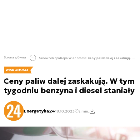
Strona główna
Surowce
Ropa
Ropa Wiadomości
Ceny paliw dalej zaskakują. W tym tygodniu benzyna i diesel staniały
WIADOMOŚCI
Ceny paliw dalej zaskakują. W tym
tygodniu benzyna i diesel staniały
Energetyka24
18.10.2023
2 min.