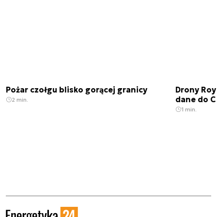
Pożar czołgu blisko gorącej granicy
Drony Roy
dane do C
2 min.
1 min.