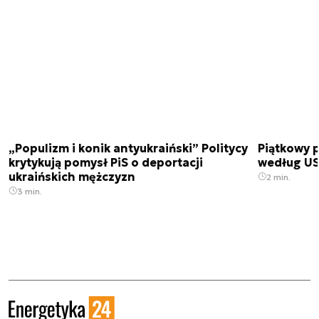
„Populizm i konik antyukraiński” Politycy
Piątkowy 
krytykują pomysł PiS o deportacji
według USA
ukraińskich mężczyzn
2 min.
3 min.