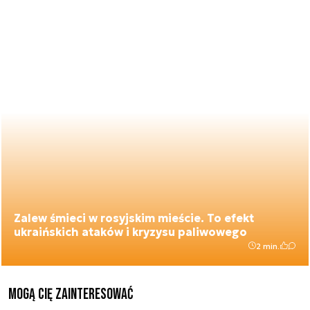
Zalew śmieci w rosyjskim mieście. To efekt
ukraińskich ataków i kryzysu paliwowego
2 min.
Mogą Cię zainteresować