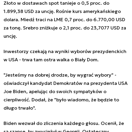
Złoto w dostawach spot tanieje o 0,5 proc. do
1.899,38 USD za uncję. Rośnie kurs amerykańskiego
dolara. Miedź traci na LME 0,7 proc. do 6.770,00 USD
za tonę. Srebro zniżkuje o 2,1 proc. do 23,7077 USD za
uncję.
Inwestorzy czekają na wyniki wyborów prezydenckich
w USA - trwa tam ostra walka o Biały Dom.
"Jesteśmy na dobrej drodze, by wygrać wybory" -
oświadczył kandydat Demokratów na prezydenta USA
Joe Biden, apelując do swoich sympatyków o
cierpliwość. Dodał, że "było wiadomo, że będzie to
długo trwało".
Biden wezwał do zliczenia każdego głosu. Ocenił, że
są szanse, by zwyciężył w Georgii. Ostateczny