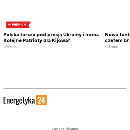
PREMIUM
Polska tarcza pod presją Ukrainy i Iranu.
Nowa funk
Kolejne Patrioty dla Kijowa?
szefem br
6 min.
1 min.
Zobacz również