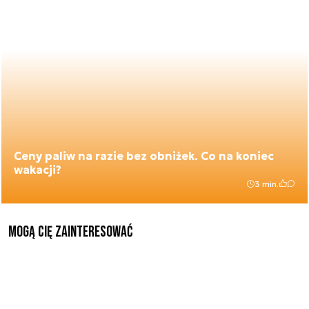
Ceny paliw na razie bez obniżek. Co na koniec
wakacji?
3 min.
Mogą Cię zainteresować