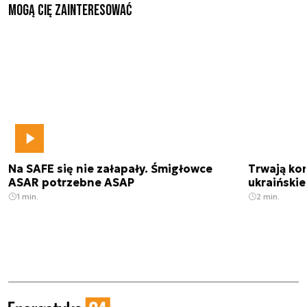
Mogą Cię zainteresować
Na SAFE się nie załapały. Śmigłowce
Trwają kon
ASAR potrzebne ASAP
ukraińskie
1 min.
2 min.