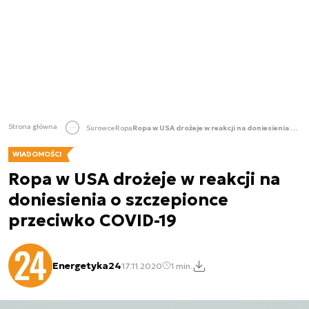
Strona główna
Surowce
Ropa
Ropa w USA drożeje w reakcji na doniesienia o szczepionce przeciwko COVID-19
WIADOMOŚCI
Ropa w USA drożeje w reakcji na
doniesienia o szczepionce
przeciwko COVID-19
Energetyka24
17.11.2020
1 min.