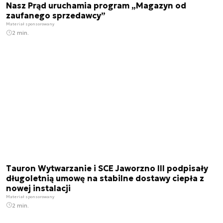
Nasz Prąd uruchamia program „Magazyn od
zaufanego sprzedawcy”
Materiał sponsorowany
2 min.
Tauron Wytwarzanie i SCE Jaworzno III podpisały
długoletnią umowę na stabilne dostawy ciepła z
nowej instalacji
Materiał sponsorowany
2 min.