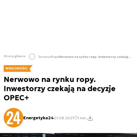
Strona główna
Surowce
Ropa
Nerwowo na rynku ropy. Inwestorzy czekają na decyzje OPEC+
WIADOMOŚCI
Nerwowo na rynku ropy.
Inwestorzy czekają na decyzje
OPEC+
Energetyka24
01.06.2021
1 min.