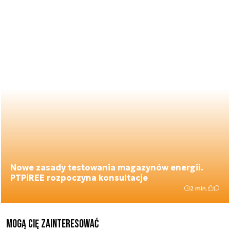
Nowe zasady testowania magazynów energii.
PTPiREE rozpoczyna konsultacje
2 min.
Mogą Cię zainteresować