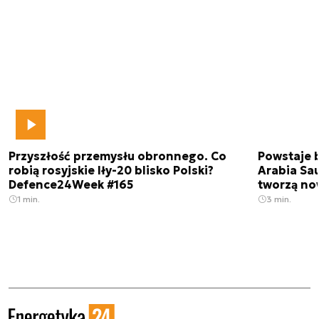
Przyszłość przemysłu obronnego. Co
Powstaje 
robią rosyjskie Iły-20 blisko Polski?
Arabia Sau
Defence24Week #165
tworzą no
1 min.
3 min.