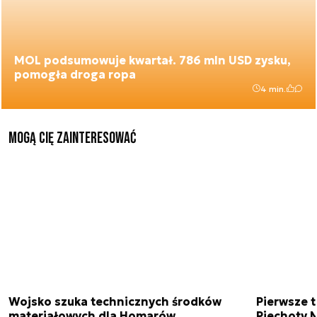
MOL podsumowuje kwartał. 786 mln USD zysku,
pomogła droga ropa
4 min.
Mogą Cię zainteresować
Wojsko szuka technicznych środków
Pierwsze t
materiałowych dla Homarów
Piechoty M