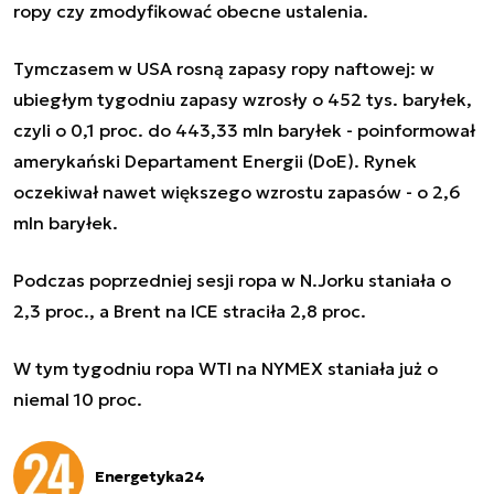
ropy czy zmodyfikować obecne ustalenia.
Tymczasem w USA rosną zapasy ropy naftowej: w
ubiegłym tygodniu zapasy wzrosły o 452 tys. baryłek,
czyli o 0,1 proc. do 443,33 mln baryłek - poinformował
amerykański Departament Energii (DoE). Rynek
oczekiwał nawet większego wzrostu zapasów - o 2,6
mln baryłek.
Podczas poprzedniej sesji ropa w N.Jorku staniała o
2,3 proc., a Brent na ICE straciła 2,8 proc.
W tym tygodniu ropa WTI na NYMEX staniała już o
niemal 10 proc.
Energetyka24