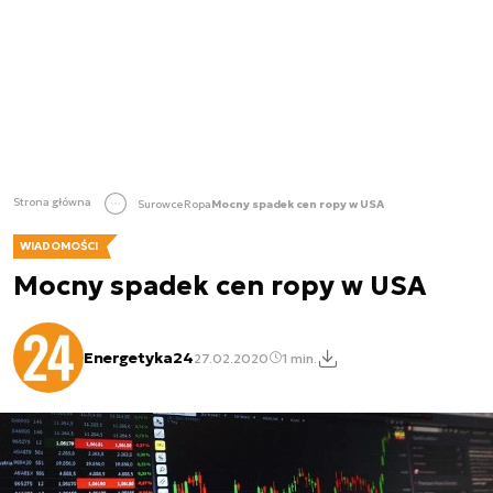
Strona główna
Surowce
Ropa
Mocny spadek cen ropy w USA
WIADOMOŚCI
Mocny spadek cen ropy w USA
Energetyka24
27.02.2020
1 min.