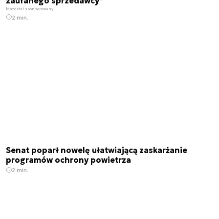
zaufanego sprzedawcy”
Materiał sponsorowany
2 min.
Senat poparł nowelę ułatwiającą zaskarżanie
programów ochrony powietrza
2 min.