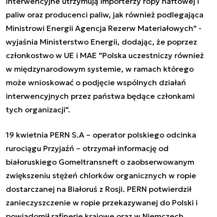
interwencyjne utrzymują importerzy ropy naftowej i
paliw oraz producenci paliw, jak również podlegająca
Ministrowi Energii Agencja Rezerw Materiałowych" -
wyjaśnia Ministerstwo Energii, dodając, że poprzez
członkostwo w UE i MAE "Polska uczestniczy również
w międzynarodowym systemie, w ramach którego
może wnioskować o podjęcie wspólnych działań
interwencyjnych przez państwa będące członkami
tych organizacji".
19 kwietnia PERN S.A – operator polskiego odcinka
rurociągu Przyjaźń – otrzymał informację od
białoruskiego Gomeltransneft o zaobserwowanym
zwiększeniu stężeń chlorków organicznych w ropie
dostarczanej na Białoruś z Rosji. PERN potwierdził
zanieczyszczenie w ropie przekazywanej do Polski i
powiadomił rafinerie krajowe oraz w Niemczech.