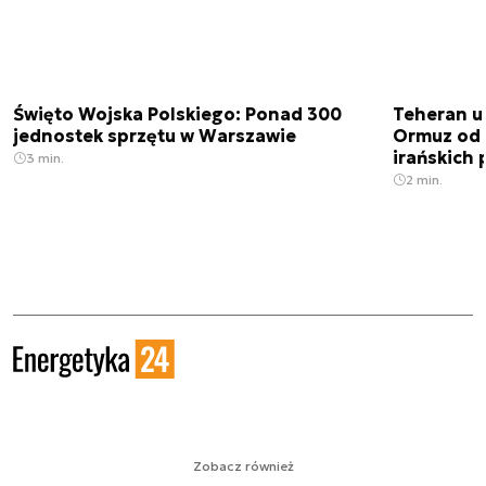
Święto Wojska Polskiego: Ponad 300
Teheran uz
jednostek sprzętu w Warszawie
Ormuz od 
irańskich
3 min.
2 min.
Zobacz również