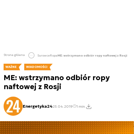
Strona główna
Surowce
Ropa
ME: wstrzymano odbiór ropy naftowej z Rosji
WAŻNE
WIADOMOŚCI
ME: wstrzymano odbiór ropy
naftowej z Rosji
Energetyka24
25.04.2019
1 min.