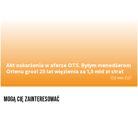
Akt oskarżenia w aferze OTS. Byłym menedżerom
Orlenu grozi 25 lat więzienia za 1,5 mld zł strat
2 min.
Mogą Cię zainteresować