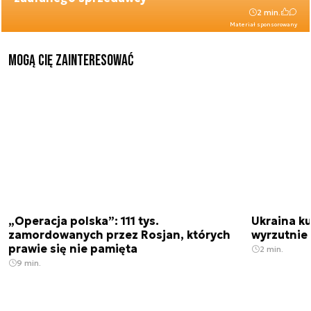
2 min.
Materiał sponsorowany
Mogą Cię zainteresować
„Operacja polska”: 111 tys.
Ukraina ku
zamordowanych przez Rosjan, których
wyrzutnie
prawie się nie pamięta
2 min.
9 min.