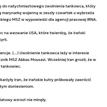
ię do natychmiastowego zwolnienia tankowca, który
ą marynarkę wojenną w zeszły czwartek u wybrzeża
ańskiego MSZ w wypowiedzi dla agencji prasowej IRNA.
c na wezwanie USA, które twierdzą, że irański
yrii.
ncje. (...) Uwolnienie tankowca leży w interesie
cznik MSZ Abbas Mousavi. Wcześniej Iran groził, że w
 tankowiec.
arżyły Iran, że irańskie kutry próbowały zawrócić
ł tym doniesieniom.
iatowy wzrost nie minęły.