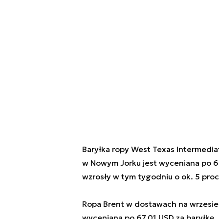
Baryłka ropy West Texas Intermedia
w Nowym Jorku jest wyceniana po 6
wzrosły w tym tygodniu o ok. 5 proc
Ropa Brent w dostawach na wrzesień
wyceniana po 67,01 USD za baryłkę,