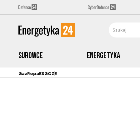
Surowce
Energetyka
Gaz
Ropa
ESG
OZE