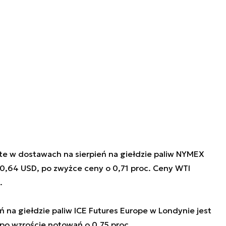
te w dostawach na sierpień na giełdzie paliw NYMEX
0,64 USD, po zwyżce ceny o 0,71 proc. Ceny WTI
.
 na giełdzie paliw ICE Futures Europe w Londynie jest
 po wzroście notowań o 0,75 proc.