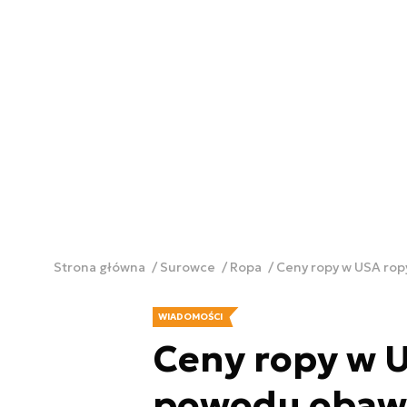
Strona główna
Surowce
Ropa
Ceny ropy w USA ro
WIADOMOŚCI
Ceny ropy w U
powodu obaw