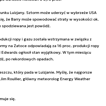
erunku Luizjany. Sztorm może uderzyć w wybrzeże USA
 się, że Barry może spowodować straty w wysokości ok.
e spodziewana jest powódź.
ukcji ropy i gazu została wstrzymana w związku z
formy na Zatoce odpowiadają za 16 proc. produkcji ropy
l Edwards ogłosił stan wyjątkowy. W tym miesiącu
dź, po rekordowych opadach.
deszczu, który pada w Luizjanie. Myślę, że najgorsze
 Jim Rouiller, główny meteorolog Energy Weather
muje się.