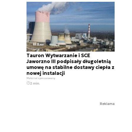
Tauron Wytwarzanie i SCE
Jaworzno III podpisały długoletnią
umowę na stabilne dostawy ciepła z
nowej instalacji
Materiał sponsorowany
2 min.
Reklama