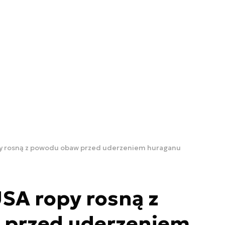
py rosną z powodu obaw przed uderzeniem huraganu
SA ropy rosną z
 przed uderzeniem