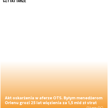
Czytaj także
Akt oskarżenia w aferze OTS. Byłym menedżerom
Orlenu grozi 25 lat więzienia za 1,5 mld zł strat
2 min.