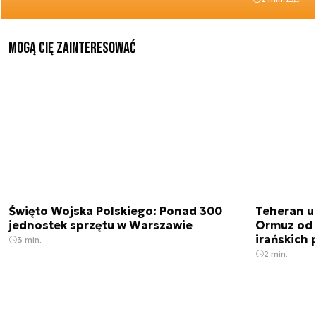
Mogą Cię zainteresować
Święto Wojska Polskiego: Ponad 300
Teheran uz
jednostek sprzętu w Warszawie
Ormuz od 
irańskich
3 min.
2 min.