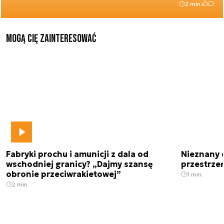
2 min.
Mogą Cię zainteresować
Fabryki prochu i amunicji z dala od
Nieznany 
wschodniej granicy? „Dajmy szansę
przestrze
obronie przeciwrakietowej”
1 min.
2 min.