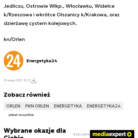
Jedliczu, Ostrowie Wlkp., Włocławku, Widełce
k/Rzeszowa i wkrótce Olszanicy k/Krakowa, oraz
dzierżawę cystern kolejowych.
kn/Orlen
Energetyka24
31 maja 2017, 13:21
Zobacz również
ORLEN
PKN ORLEN
ENERGETYKA
ENERGETYKA24
pokaż wszystkie
Wybrane okazje dla
REKLAMA