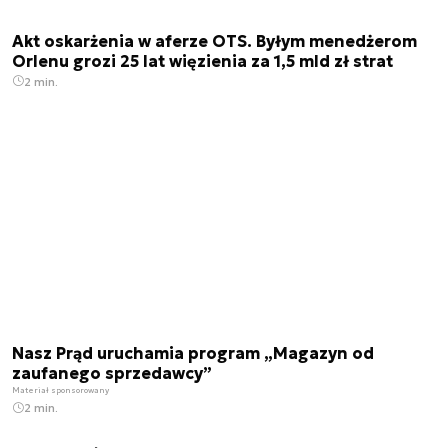
Akt oskarżenia w aferze OTS. Byłym menedżerom
Orlenu grozi 25 lat więzienia za 1,5 mld zł strat
2 min.
Nasz Prąd uruchamia program „Magazyn od
zaufanego sprzedawcy”
Materiał sponsorowany
2 min.