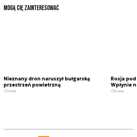
Mogą Cię zainteresować
Nieznany dron naruszył bułgarską
Rosja pod
przestrzeń powietrzną
Wpłynie n
1 min.
6 min.