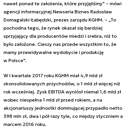
nawet ponad te założenia, które przyjęliśmy”
–
mówi
agencji informacyjnej Newseria Biznes Radosław
Domagalski-Łabędzki, prezes zarządu KGHM
. –
„To
pochodna tego, że rynek okazał się bardziej
sprzyjający dla producentów miedzi i srebra, niż to
było założone. Cieszy nas przede wszystkim to, że
mamy przewidywalne wydobycie i produkcję
w Polsce”.
W I kwartale 2017 roku KGHM miał 4,9 mld zł
skonsolidowanych przychodów, o 1 mld zł więcej niż
rok wcześniej. Zysk EBITDA wyniósł niemal 1,6 mld zł
wobec niespełna 1 mld zł przed rokiem, a na
akcjonariuszy jednostki dominującej przypadło netto
398 mln zł, dwa i pół razy tyle, co między styczniem a
marcem 2016 roku.