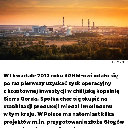
Fto. KGHM
W I kwartale 2017 roku KGHM-owi udało się
po raz pierwszy uzyskać zysk operacyjny
z kosztownej inwestycji w chilijską kopalnię
Sierra Gorda. Spółka chce się skupić na
stabilizacji produkcji miedzi i molibdenu
w tym kraju. W Polsce ma natomiast kilka
projektów m.in. przygotowania złoża Głogów