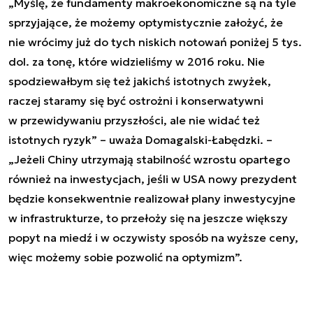
„Myślę, że fundamenty makroekonomiczne są na tyle
sprzyjające, że możemy optymistycznie założyć, że
nie wrócimy już do tych niskich notowań poniżej 5 tys.
dol. za tonę, które widzieliśmy w 2016 roku. Nie
spodziewałbym się też jakichś istotnych zwyżek,
raczej staramy się być ostrożni i konserwatywni
w przewidywaniu przyszłości, ale nie widać też
istotnych ryzyk”
–
uważa Domagalski-Łabędzki
. –
„Jeżeli Chiny utrzymają stabilność wzrostu opartego
również na inwestycjach, jeśli w USA nowy prezydent
będzie konsekwentnie realizował plany inwestycyjne
w infrastrukturze, to przełoży się na jeszcze większy
popyt na miedź i w oczywisty sposób na wyższe ceny,
więc możemy sobie pozwolić na optymizm”.