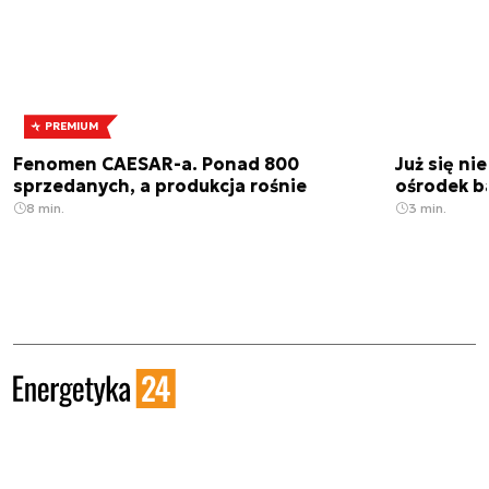
PREMIUM
Fenomen CAESAR-a. Ponad 800
Już się ni
sprzedanych, a produkcja rośnie
ośrodek b
8 min.
3 min.