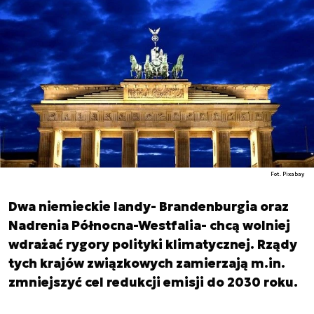
Fot. Pixabay
Dwa niemieckie landy- Brandenburgia oraz
Nadrenia Północna-Westfalia- chcą wolniej
wdrażać rygory polityki klimatycznej. Rządy
tych krajów związkowych zamierzają m.in.
zmniejszyć cel redukcji emisji do 2030 roku.