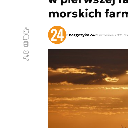
morskich far
Energetyka24
21 września 2021, 1