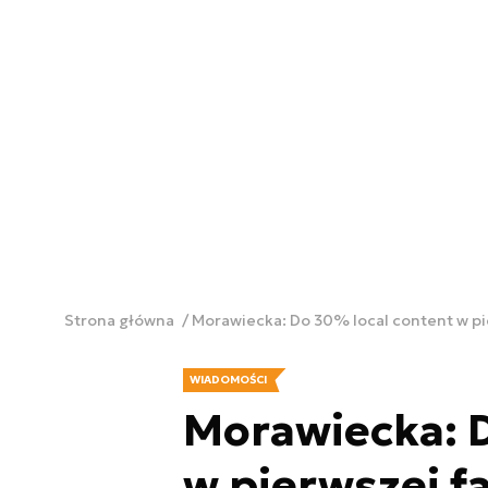
Strona główna
Morawiecka: Do 30% local content w p
WIADOMOŚCI
Morawiecka: 
w pierwszej f