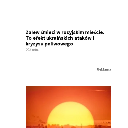
Zalew śmieci w rosyjskim mieście.
To efekt ukraińskich ataków i
kryzysu paliwowego
2 min.
Reklama