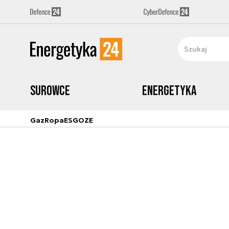
Surowce
Energetyka
Gaz
Ropa
ESG
OZE