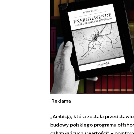
Reklama
„Ambicją, która została przedstawio
budowy polskiego programu offshore
całym łańcuchu wartości” – poinform