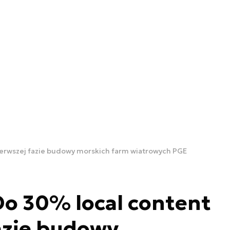
ierwszej fazie budowy morskich farm wiatrowych PGE
Do 30% local content
azie budowy