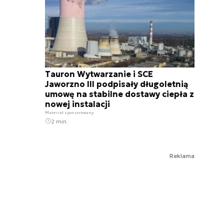
Tauron Wytwarzanie i SCE
Jaworzno III podpisały długoletnią
umowę na stabilne dostawy ciepła z
nowej instalacji
Materiał sponsorowany
2 min.
Reklama