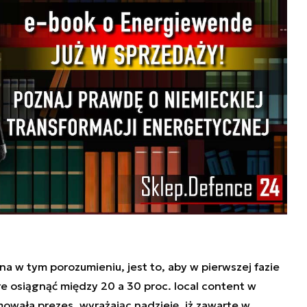
na w tym porozumieniu, jest to, aby w pierwszej fazie
 osiągnąć między 20 a 30 proc. local content w
owała prezes, wyrażając nadzieję, iż zawarte w