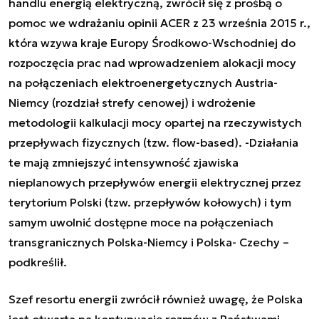
handlu energią elektryczną, zwrócił się z prośbą o
pomoc we wdrażaniu opinii ACER z 23 września 2015 r.,
która wzywa kraje Europy Środkowo-Wschodniej do
rozpoczęcia prac nad wprowadzeniem alokacji mocy
na połączeniach elektroenergetycznych Austria-
Niemcy (rozdział strefy cenowej) i wdrożenie
metodologii kalkulacji mocy opartej na rzeczywistych
przepływach fizycznych (tzw.
flow-based
). -
Działania
te mają zmniejszyć intensywność zjawiska
nieplanowych przepływów energii elektrycznej przez
terytorium Polski (tzw. przepływów kołowych) i tym
samym uwolnić dostępne moce na połączeniach
transgranicznych Polska-Niemcy i Polska- Czechy
–
podkreślił.
Szef resortu energii zwrócił również uwagę, że Polska
jest otwarta na kontynuację rozmów z Państwami