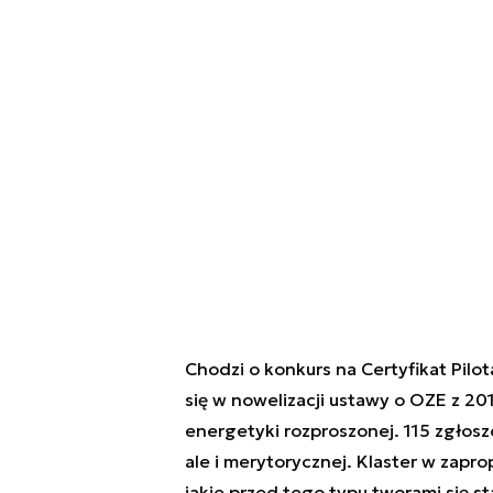
Chodzi o konkurs na Certyfikat Pilo
się w nowelizacji ustawy o OZE z 201
energetyki rozproszonej. 115 zgłosz
ale i merytorycznej. Klaster w zap
jakie przed tego typu tworami się st