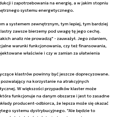
ukcji i zapotrzebowania na energię, a w jakim stopniu
wnętrznego systemu energetycznego.
em a systemem zewnętrznym, tym lepiej, tym bardziej
 klastry zawsze bierzemy pod uwagę tę jego cechę.
takich analiz nie prowadzą" - zauważył. Jego zdaniem,
jalne warunki funkcjonowania, czy też finansowania,
ojektowane właściwie i czy w zamian za ułatwienia
otyczące klastrów powinny być jeszcze doprecyzowane.
pozwalający na korzystanie na atrakcyjnych
etycznej. W większości przypadków klaster może
, która funkcjonuje na danym obszarze i jest to zasadne
ie układy producent-odbiorca, że lepsza może się okazać
ętego systemu dystrybucyjnego. "Ale będzie to