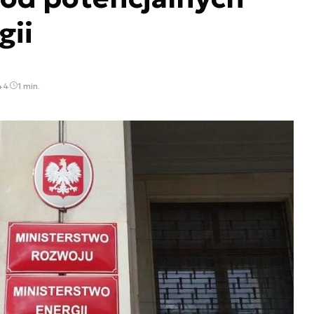
gii
:44
1 min.