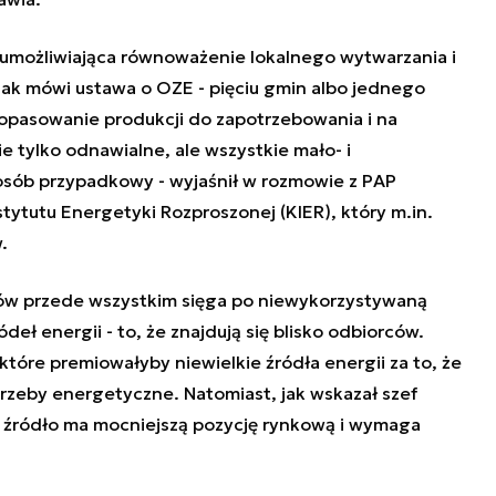
, umożliwiająca równoważenie lokalnego wytwarzania i
jak mówi ustawa o OZE - pięciu gmin albo jednego
opasowanie produkcji do zapotrzebowania i na
ie tylko odnawialne, ale wszystkie mało- i
osób przypadkowy - wyjaśnił w rozmowie z PAP
ytutu Energetyki Rozproszonej (KIER), który m.in.
.
rów przede wszystkim sięga po niewykorzystywaną
eł energii - to, że znajdują się blisko odbiorców.
óre premiowałyby niewielkie źródła energii za to, że
rzeby energetyczne. Natomiast, jak wskazał szef
ne źródło ma mocniejszą pozycję rynkową i wymaga