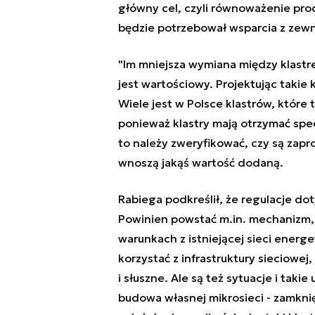
główny cel, czyli równoważenie prod
będzie potrzebował wsparcia z ze
"Im mniejsza wymiana między klastr
jest wartościowy. Projektując takie
Wiele jest w Polsce klastrów, które 
ponieważ klastry mają otrzymać spec
to należy zweryfikować, czy są zapr
wnoszą jakąś wartość dodaną.
Rabiega podkreślił, że regulacje d
Powinien powstać m.in. mechanizm, 
warunkach z istniejącej sieci energ
korzystać z infrastruktury sieciowej
i słuszne. Ale są też sytuacje i tak
budowa własnej mikrosieci - zamkni