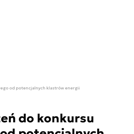
wego od potencjalnych klastrów energii
zeń do konkursu
 od potencjalnych