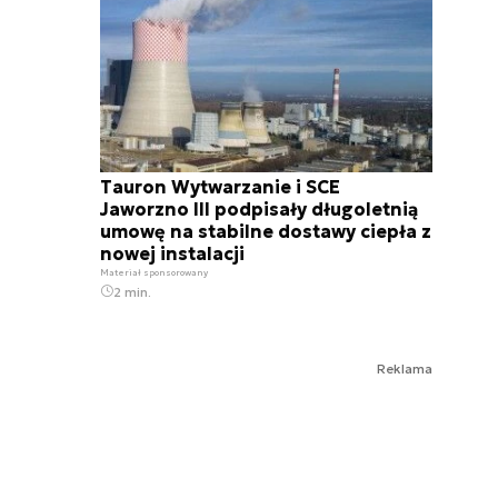
Tauron Wytwarzanie i SCE
Jaworzno III podpisały długoletnią
umowę na stabilne dostawy ciepła z
nowej instalacji
Materiał sponsorowany
2 min.
Reklama