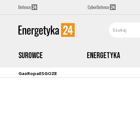
Surowce
Energetyka
Gaz
Ropa
ESG
OZE