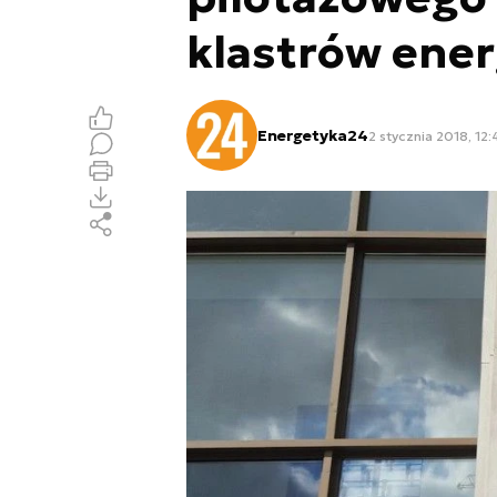
klastrów ener
Energetyka24
2 stycznia 2018, 12