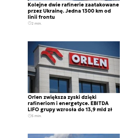
Kolejne dwie rafinerie zaatakowane
przez Ukrainę. Jedna 1300 km od
linii frontu
2 min.
Orlen zwiększa zyski dzięki
rafineriom i energetyce. EBITDA
LIFO grupy wzrosła do 13,9 mld zł
5 min.