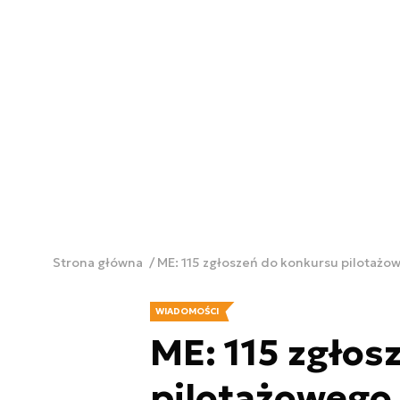
Strona główna
ME: 115 zgłoszeń do konkursu pilotażo
WIADOMOŚCI
ME: 115 zgłos
pilotażowego