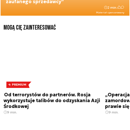
zaufanego sprzedawcy”
2 min.
Materiał sponsorowany
Mogą Cię zainteresować
PREMIUM
Od terrorystów do partnerów. Rosja
„Operacja 
wykorzystuje talibów do odzyskania Azji
zamordowa
Środkowej
prawie się
9 min.
9 min.