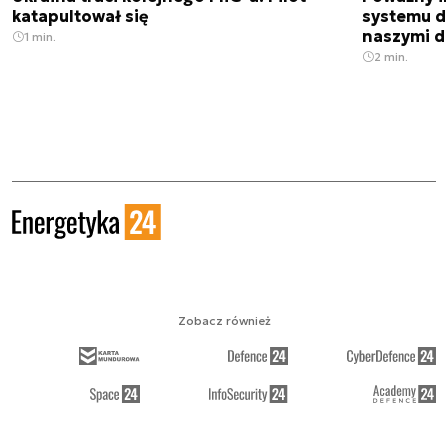
katapultował się
systemu d
naszymi d
1 min.
2 min.
Zobacz również