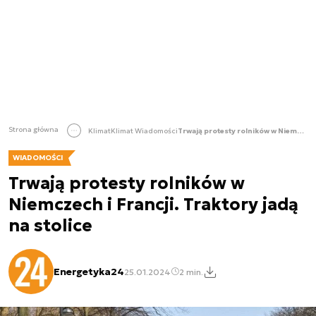
Strona główna
Klimat
Klimat Wiadomości
Trwają protesty rolników w Niemczech i Francji. Traktory jadą na stolice
WIADOMOŚCI
Trwają protesty rolników w
Niemczech i Francji. Traktory jadą
na stolice
Energetyka24
25.01.2024
2 min.