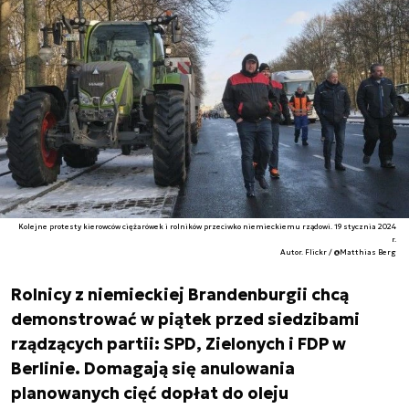
Kolejne protesty kierowców ciężarówek i rolników przeciwko niemieckiemu rządowi. 19 stycznia 2024
r.
Autor. Flickr / @Matthias Berg
Rolnicy z niemieckiej Brandenburgii chcą
demonstrować w piątek przed siedzibami
rządzących partii: SPD, Zielonych i FDP w
Berlinie. Domagają się anulowania
planowanych cięć dopłat do oleju