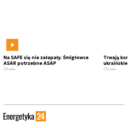
Na SAFE się nie załapały. Śmigłowce
Trwają kon
ASAR potrzebne ASAP
ukraińskie
1 min.
2 min.