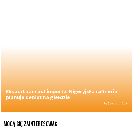
Eksport zamiast importu. Nigeryjska rafineria
planuje debiut na giełdzie
2 min.
1
Mogą Cię zainteresować