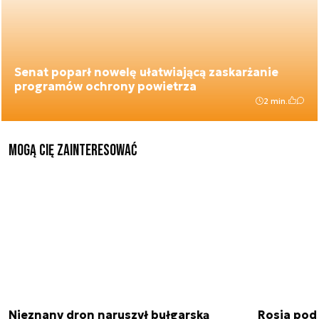
Senat poparł nowelę ułatwiającą zaskarżanie
programów ochrony powietrza
2 min.
Mogą Cię zainteresować
Nieznany dron naruszył bułgarską
Rosja pod