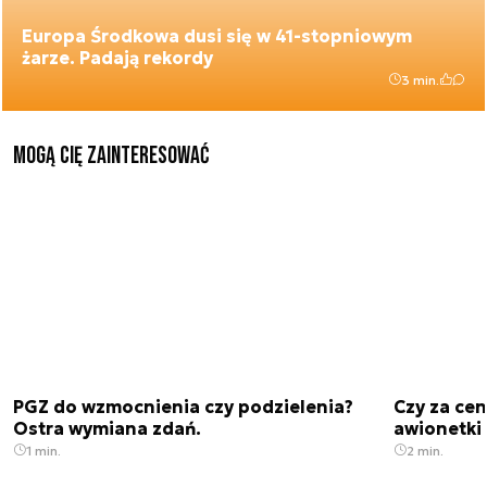
Europa Środkowa dusi się w 41-stopniowym
żarze. Padają rekordy
3 min.
Mogą Cię zainteresować
PGZ do wzmocnienia czy podzielenia?
Czy za cen
Ostra wymiana zdań.
awionetki 
1 min.
2 min.