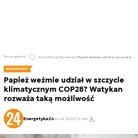
Strona główna
Klimat
Klimat Wiadomości
Papież weźmie udział w szczycie klimatycznym COP28? Watykan rozważa taką możliwość
WIADOMOŚCI
Papież weźmie udział w szczycie
klimatycznym COP28? Watykan
rozważa taką możliwość
Energetyka24
24.10.2023
2 min.