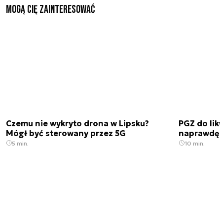
Mogą Cię zainteresować
Czemu nie wykryto drona w Lipsku?
PGZ do lik
Mógł być sterowany przez 5G
naprawdę 
5 min.
10 min.