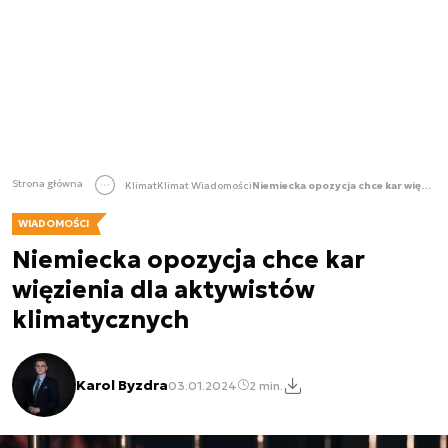
Strona główna
Klimat
Klimat Wiadomości
Niemiecka opozycja chce kar więzienia dla aktywistów klimatycznych
WIADOMOŚCI
Niemiecka opozycja chce kar
więzienia dla aktywistów
klimatycznych
Karol Byzdra
03.01.2024
2 min.