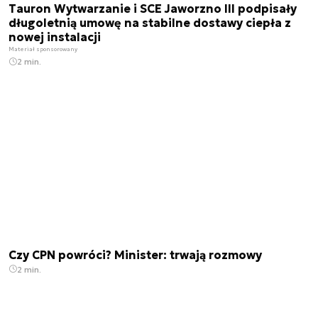
Tauron Wytwarzanie i SCE Jaworzno III podpisały
długoletnią umowę na stabilne dostawy ciepła z
nowej instalacji
Materiał sponsorowany
2 min.
Czy CPN powróci? Minister: trwają rozmowy
2 min.