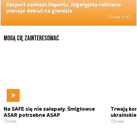
Eksport zamiast importu. Nigeryjska rafineria
planuje debiut na giełdzie
2 min.
1
Mogą Cię zainteresować
Na SAFE się nie załapały. Śmigłowce
Trwają kon
ASAR potrzebne ASAP
ukraińskie
1 min.
2 min.