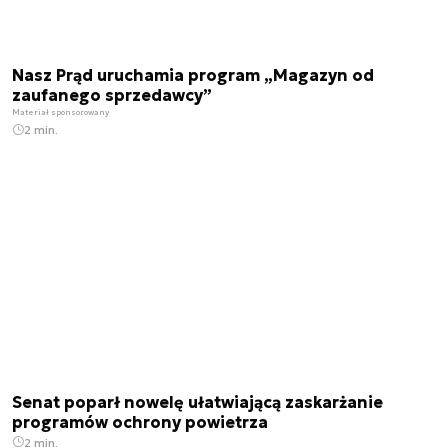
Nasz Prąd uruchamia program „Magazyn od
zaufanego sprzedawcy”
Materiał sponsorowany
2 min.
Senat poparł nowelę ułatwiającą zaskarżanie
programów ochrony powietrza
2 min.