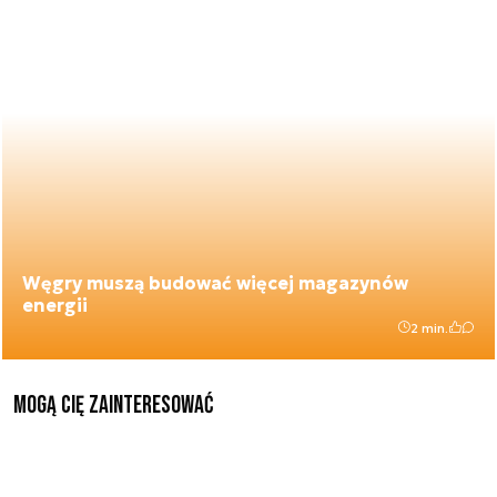
Węgry muszą budować więcej magazynów
energii
2 min.
Mogą Cię zainteresować