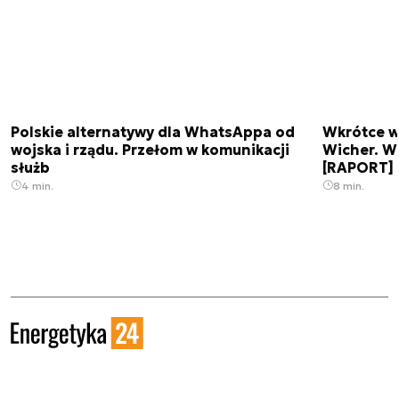
Polskie alternatywy dla WhatsAppa od
Wkrótce w
wojska i rządu. Przełom w komunikacji
Wicher. W
służb
[RAPORT]
4 min.
8 min.