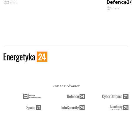
Defence2
3 min.
1 min.
Zobacz również