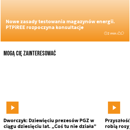
Nowe zasady testowania magazynów energii.
PTPiREE rozpoczyna konsultacje
2 min.
Mogą Cię zainteresować
Dworczyk: Dziewięciu prezesów PGZ w
Przyszłoś
ciągu dziesięciu lat. „Coś tu nie działa”
robią rosyj