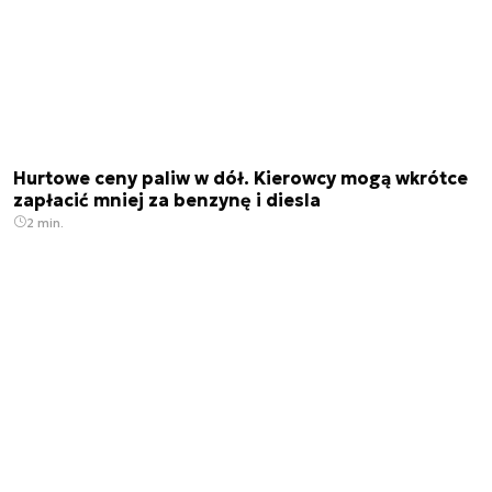
Hurtowe ceny paliw w dół. Kierowcy mogą wkrótce
zapłacić mniej za benzynę i diesla
2 min.