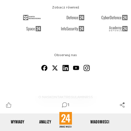
Zobacz również
Obserwuj nas
O NAS
KONTAKT
REGULAMIN
RSS
1
Wywiady
Analizy
Wiadomości
© 2012-2026 ENERGETYKA24