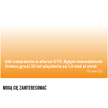
Akt oskarżenia w aferze OTS. Byłym menedżerom
Orlenu grozi 25 lat więzienia za 1,5 mld zł strat
2 min.
Mogą Cię zainteresować