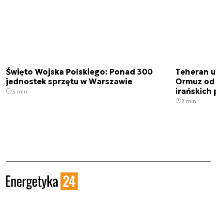
Święto Wojska Polskiego: Ponad 300
Teheran uz
jednostek sprzętu w Warszawie
Ormuz od 
irańskich
3 min.
2 min.