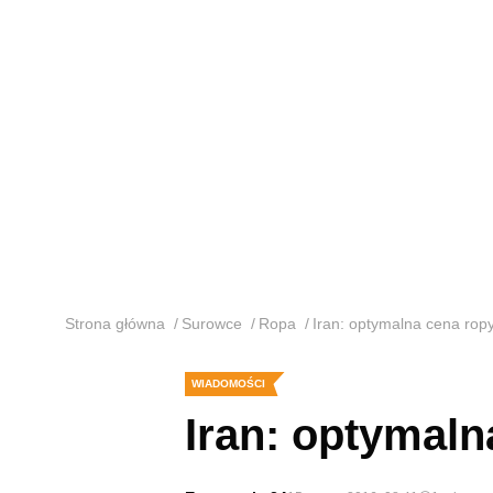
Strona główna
Surowce
Ropa
Iran: optymalna cena ropy
WIADOMOŚCI
Iran: optymaln