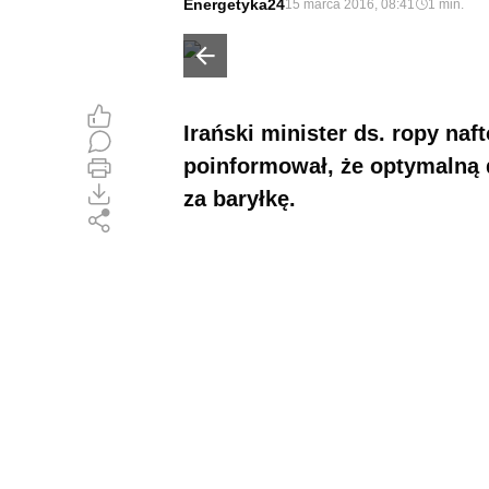
Energetyka24
15 marca 2016, 08:41
1 min.
Poprzedni slajd
Irański minister ds. ropy na
poinformował, że optymalną d
za baryłkę.