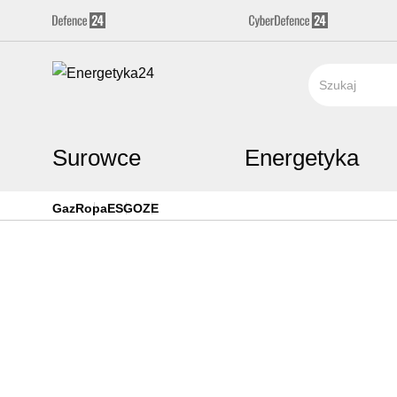
Surowce
Energetyka
Gaz
Ropa
ESG
OZE