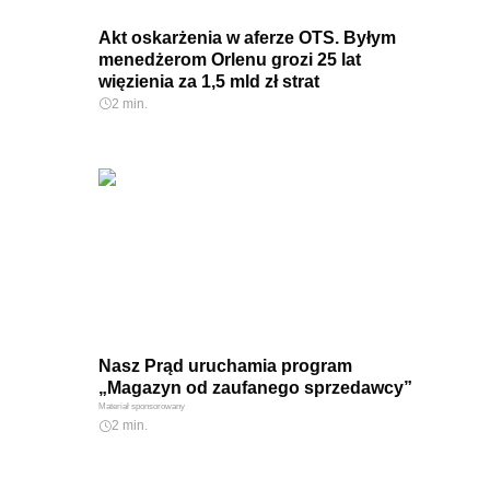
Akt oskarżenia w aferze OTS. Byłym
menedżerom Orlenu grozi 25 lat
więzienia za 1,5 mld zł strat
2 min.
Nasz Prąd uruchamia program
„Magazyn od zaufanego sprzedawcy”
Materiał sponsorowany
2 min.