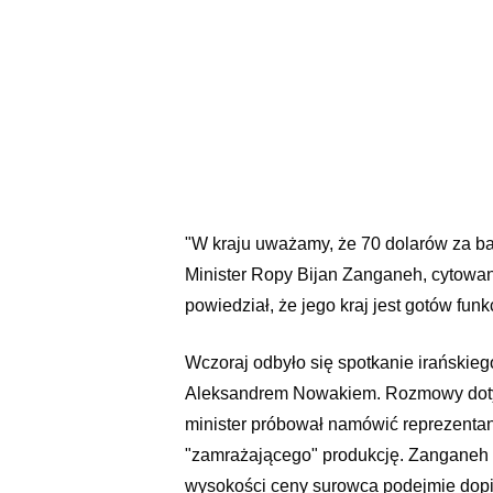
"W kraju uważamy, że 70 dolarów za bar
Minister Ropy Bijan Zanganeh, cytowan
powiedział, że jego kraj jest gotów fun
Wczoraj odbyło się spotkanie irańskieg
Aleksandrem Nowakiem. Rozmowy dotycz
minister próbował namówić reprezentant
"zamrażającego" produkcję. Zanganeh 
wysokości ceny surowca podejmie dopi