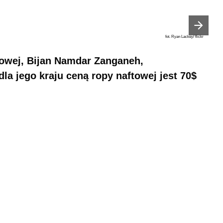
Następny slajd
fot. Ryan Lackey/ flickr
ftowej, Bijan Namdar Zanganeh,
la jego kraju ceną ropy naftowej jest 70$