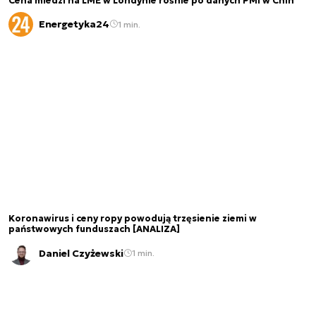
Cena miedzi na LME w Londynie rośnie po danych PMI w Chin
Energetyka24
1 min.
Koronawirus i ceny ropy powodują trzęsienie ziemi w
państwowych funduszach [ANALIZA]
Daniel Czyżewski
1 min.