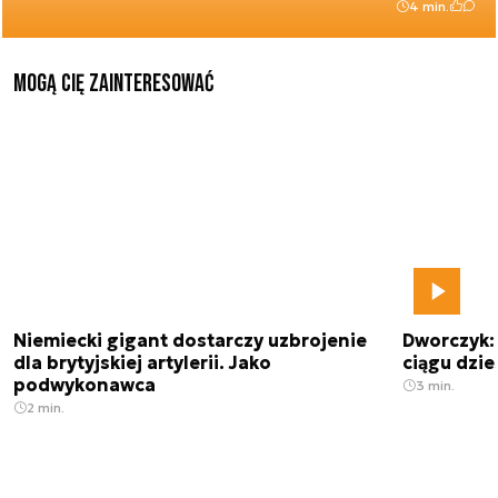
4 min.
Mogą Cię zainteresować
Niemiecki gigant dostarczy uzbrojenie
Dworczyk:
dla brytyjskiej artylerii. Jako
ciągu dzies
podwykonawca
3 min.
2 min.