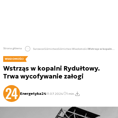
Strona główna
Surowce
Górnictwo
Górnictwo Wiadomości
Wstrząs w kopalni Rydułtowy. Trwa wycofywanie załogi
WIADOMOŚCI
Wstrząs w kopalni Rydułtowy.
Trwa wycofywanie załogi
Energetyka24
11.07.2024
1 min.