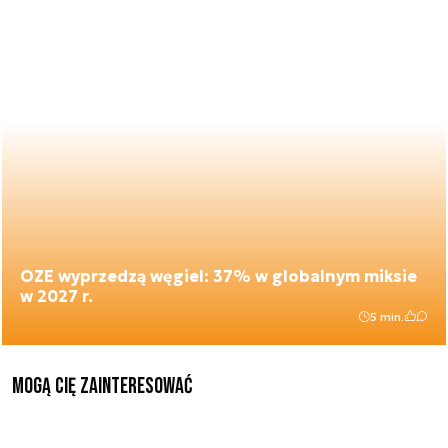
OZE wyprzedzą węgiel: 37% w globalnym miksie
w 2027 r.
5 min.
Mogą Cię zainteresować