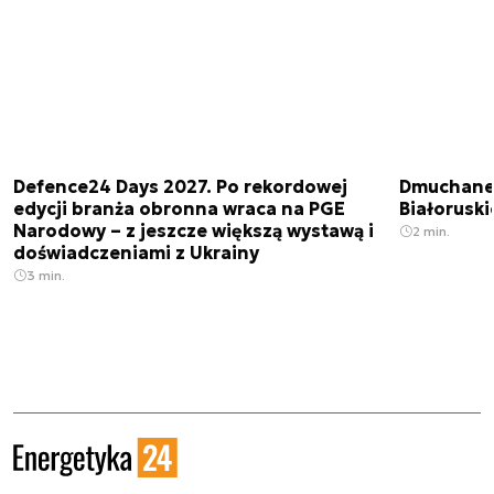
Defence24 Days 2027. Po rekordowej
Dmuchane 
edycji branża obronna wraca na PGE
Białorusk
Narodowy – z jeszcze większą wystawą i
2 min.
doświadczeniami z Ukrainy
3 min.