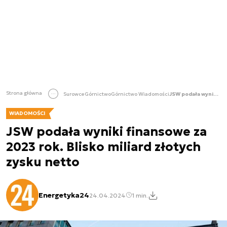
Strona główna
Surowce
Górnictwo
Górnictwo Wiadomości
JSW podała wyniki finansowe za 2023 rok. Blisko miliard złotych zysku netto
WIADOMOŚCI
JSW podała wyniki finansowe za
2023 rok. Blisko miliard złotych
zysku netto
Energetyka24
24.04.2024
1 min.