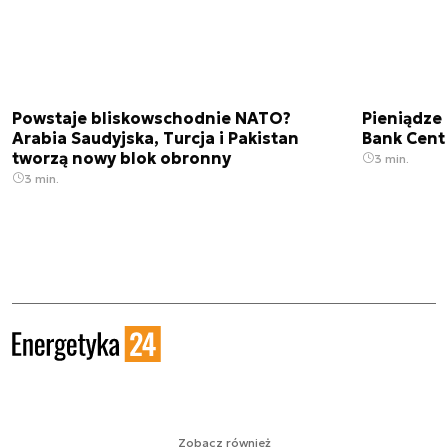
Powstaje bliskowschodnie NATO?
Pieniądze
Arabia Saudyjska, Turcja i Pakistan
Bank Cent
tworzą nowy blok obronny
3 min.
3 min.
Zobacz również