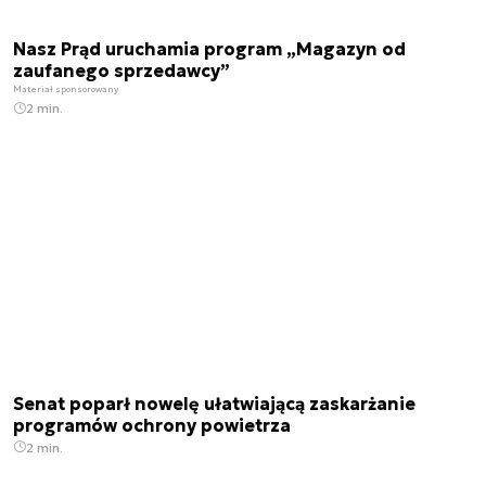
Nasz Prąd uruchamia program „Magazyn od
zaufanego sprzedawcy”
Materiał sponsorowany
2 min.
Senat poparł nowelę ułatwiającą zaskarżanie
programów ochrony powietrza
2 min.