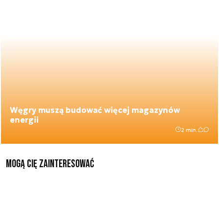
Węgry muszą budować więcej magazynów
energii
2 min.
Mogą Cię zainteresować