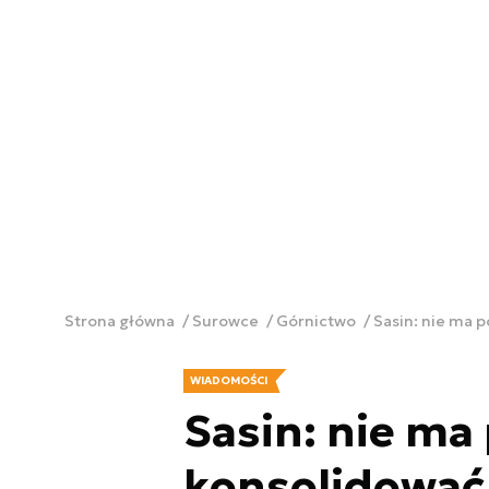
Strona główna
Surowce
Górnictwo
Sasin: nie ma 
WIADOMOŚCI
Sasin: nie ma
konsolidować