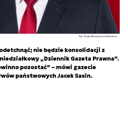
Fot. Flickr/Kancelaria Premiera
detchnąć; nie będzie konsolidacji z
niedziałkowy „Dziennik Gazeta Prawna”.
powinno pozostać” – mówi gazecie
tywów państwowych Jacek Sasin.