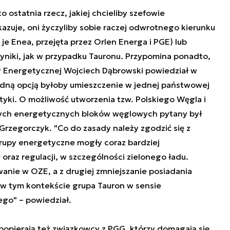
o ostatnia rzecz, jakiej chcieliby szefowie
zuje, oni życzyliby sobie raczej odwrotnego kierunku
je Enea, przejęta przez Orlen Energa i PGE) lub
wyniki, jak w przypadku Tauronu. Przypomina ponadto,
py Energetycznej Wojciech Dąbrowski powiedział w
ądną opcją byłoby umieszczenie w jednej państwowej
ki. O możliwość utworzenia tzw. Polskiego Węgla i
anych energetycznych bloków węglowych pytany był
 Grzegorczyk. "Co do zasady należy zgodzić się z
rupy energetyczne mogły coraz bardziej
az regulacji, w szczególności zielonego ładu.
anie w OZE, a z drugiej zmniejszanie posiadania
I w tym kontekście grupa Tauron w sensie
ego" – powiedział.
opierają też związkowcy z PGG, którzy domagają się