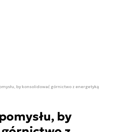
pomysłu, by konsolidować górnictwo z energetyką
 pomysłu, by
 górnictwo z