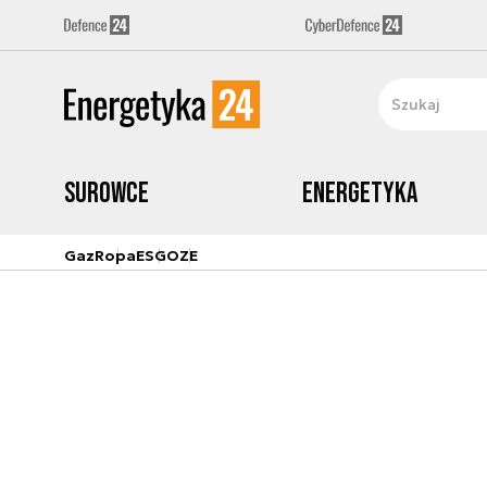
Surowce
Energetyka
Gaz
Ropa
ESG
OZE