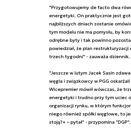
"Przygotowujemy de facto dwa równ
energetyki. On praktycznie jest go
najbliższych dniach zostanie omówio
tym modelu nie ma pomysłu, by kons
odrębne byty i tak powinno pozosta
powiedział, że plan restrukturyzac
trzech tygodni" - zauważa dziennik.
"Jeszcze w lutym Jacek Sasin zdawał
węgla i związkowcy w PGG oskarżali
Wicepremier mówił wówczas, że trz
energetyki i trudno przy tym uciec 
organizacji rynku, w którym funkcjo
niego również spółki węglowe, to j
stoją?+ – pytał" - przypomina "DGP".