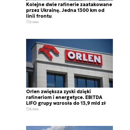
Kolejne dwie rafinerie zaatakowane
przez Ukrainę. Jedna 1300 km od
linii frontu
2 min.
Orlen zwiększa zyski dzięki
rafineriom i energetyce. EBITDA
LIFO grupy wzrosła do 13,9 mld zł
5 min.