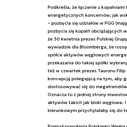
Podkreśla, że łączenie z kopalniami t
energetycznych koncernów; jak wska
– pozbycia się udziałów w PGG (mają 
pozbycia się kopalń obciążających 
że 30 kwietnia prezes Polskiej Gru
wywiadzie dla Bloomberga, że rozs
spółce aktywów węglowych energety
przekazania do takiej spółki wybr
też w czwartek prezes Tauronu Filip
koncepcją polegającą na tym, aby g
dostosowywać się do megatrendów or
Oznacza to z jednej strony inwestow
aktywów takich jak bloki węglowe. 
kierunkowym przychylałaby się do t
Pomysł powołania Polskiego Węgla p