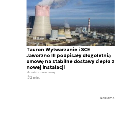
Tauron Wytwarzanie i SCE
Jaworzno III podpisały długoletnią
umowę na stabilne dostawy ciepła z
nowej instalacji
Materiał sponsorowany
2 min.
Reklama