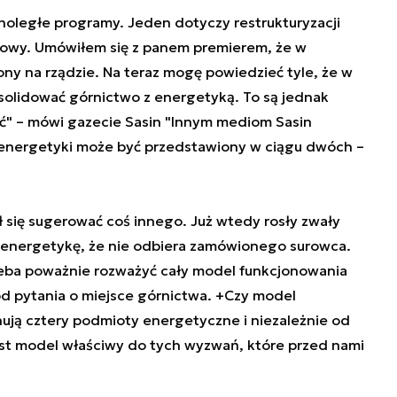
oległe programy. Jeden dotyczy restrukturyzacji
towy. Umówiłem się z panem premierem, że w
ny na rządzie. Na teraz mogę powiedzieć tyle, że w
olidować górnictwo z energetyką. To są jednak
ć" – mówi gazecie Sasin "Innym mediom Sasin
ji energetyki może być przedstawiony w ciągu dwóch –
 się sugerować coś innego. Już wtedy rosły zwały
 energetykę, że nie odbiera zamówionego surowca.
eba poważnie rozważyć cały model funkcjonowania
od pytania o miejsce górnictwa. +Czy model
nują cztery podmioty energetyczne i niezależnie od
est model właściwy do tych wyzwań, które przed nami