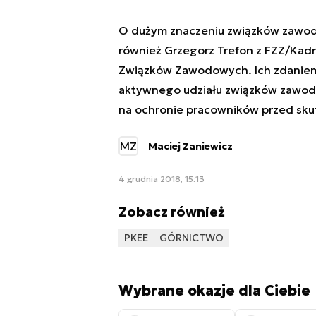
O dużym znaczeniu związków zawodow
również Grzegorz Trefon z FZZ/Kadra
Związków Zawodowych. Ich zdaniem
aktywnego udziału związków zawodo
na ochronie pracowników przed skut
MZ
Maciej Zaniewicz
4 grudnia 2018, 15:13
Zobacz również
PKEE
GÓRNICTWO
Wybrane okazje dla Ciebie