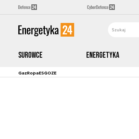
Surowce
Energetyka
Gaz
Ropa
ESG
OZE