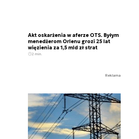
Akt oskarżenia w aferze OTS. Byłym
menedżerom Orlenu grozi 25 lat
więzienia za 1,5 mld zł strat
2 min.
Reklama