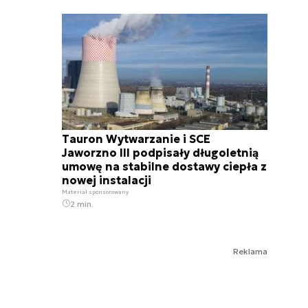
Tauron Wytwarzanie i SCE
Jaworzno III podpisały długoletnią
umowę na stabilne dostawy ciepła z
nowej instalacji
Materiał sponsorowany
2 min.
Reklama