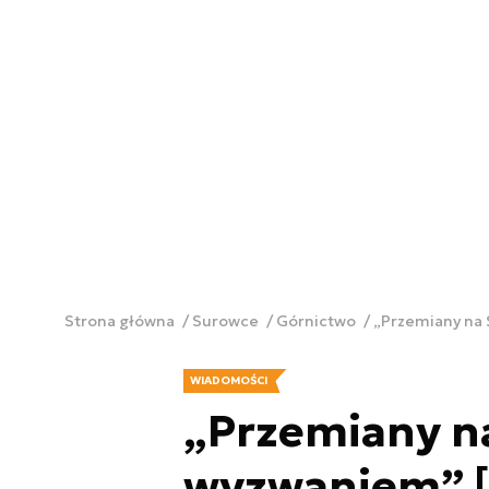
Strona główna
Surowce
Górnictwo
„Przemiany na
WIADOMOŚCI
„Przemiany n
wyzwaniem” [