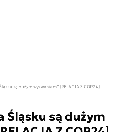
 Śląsku są dużym wyzwaniem” [RELACJA Z COP24]
a Śląsku są dużym
RELACJA Z COP24]