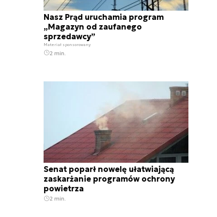
Nasz Prąd uruchamia program
„Magazyn od zaufanego
sprzedawcy”
Materiał sponsorowany
2 min.
Senat poparł nowelę ułatwiającą
zaskarżanie programów ochrony
powietrza
2 min.