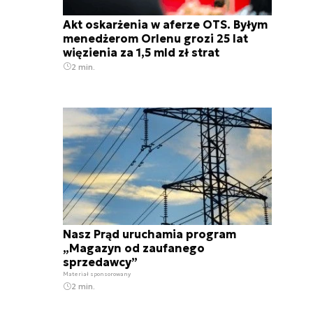
Akt oskarżenia w aferze OTS. Byłym
menedżerom Orlenu grozi 25 lat
więzienia za 1,5 mld zł strat
2 min.
Nasz Prąd uruchamia program
„Magazyn od zaufanego
sprzedawcy”
Materiał sponsorowany
2 min.