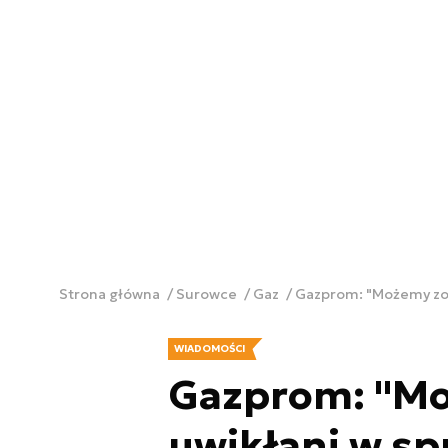
Strona główna
Surowce
Gaz
Gazprom: "Możemy zos
WIADOMOŚCI
Gazprom: "Mo
uwikłani w s