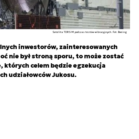
Satelita TDRS-M podczas testów wibracyjnych. Fot. Boeing
lnych inwestorów, zainteresowanych
oć nie był stroną sporu, to może zostać
, których celem będzie egzekucja
ch udziałowców Jukosu.