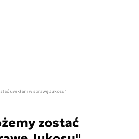
tać uwikłani w sprawę Jukosu"
żemy zostać
prawę Jukosu"