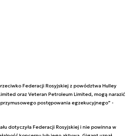
zeciwko Federacji Rosyjskiej z powództwa Hulley
 Limited oraz Veteran Petroleum Limited, mogą narazić
i przymusowego postępowania egzekucyjnego” -
ału dotyczyła Federacji Rosyjskiej i nie powinna w
łalność koncernu lub jego aktywa. Gigant uznał