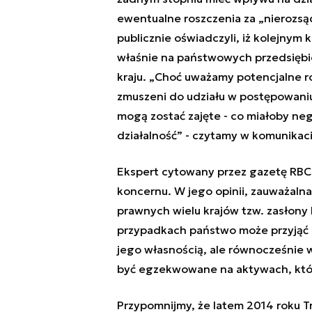
ewentualne roszczenia za „nierozs
publicznie oświadczyli, iż kolejny
właśnie na państwowych przedsiębi
kraju. „Choć uważamy potencjalne 
zmuszeni do udziału w postępowaniu 
mogą zostać zajęte - co miałoby ne
działalność” - czytamy w komunikaci
Ekspert cytowany przez gazetę RBC 
koncernu. W jego opinii, zauważaln
prawnych wielu krajów tzw. zasłony 
przypadkach państwo może przyjąć 
jego własnością, ale równocześnie
być egzekwowane na aktywach, któr
Przypomnijmy, że latem 2014 roku T