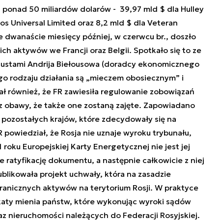
ponad 50 miliardów dolarów - 39,97 mld $ dla Hulley
kos Universal Limited oraz 8,2 mld $ dla Veteran
 dwanaście miesięcy później, w czerwcu br.,
doszło
ch aktywów we Francji oraz Belgii. Spotkało się to ze
 ustami Andrija Biełousowa (doradcy ekonomicznego
go rodzaju działania są „mieczem obosiecznym” i
ł również, że FR zawiesiła regulowanie zobowiązań
z obawy, że także one zostaną zajęte. Zapowiadano
 pozostałych krajów, które zdecydowały się na
powiedział, że Rosja nie uznaje wyroku trybunału,
oku Europejskiej Karty Energetycznej nie jest jej
e ratyfikację dokumentu, a następnie całkowicie z niej
likowała projekt uchwały, która na zasadzie
anicznych aktywów na terytorium Rosji. W praktyce
katy mienia państw, które wykonując wyroki sądów
z nieruchomości należących do Federacji Rosyjskiej.