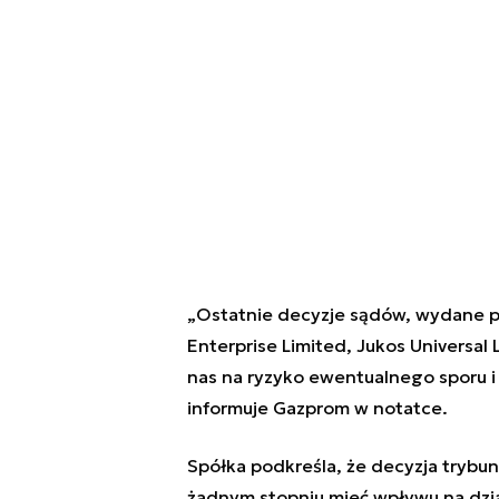
„Ostatnie decyzje sądów, wydane pr
Enterprise Limited, Jukos Universal
nas na ryzyko ewentualnego sporu 
informuje Gazprom w notatce.
Spółka podkreśla, że decyzja trybun
żadnym stopniu mieć wpływu na dzia