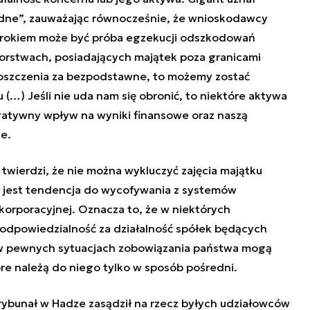
ądne”, zauważając równocześnie, że wnioskodawcy
m krokiem może być próba egzekucji odszkodowań
orstwach, posiadających majątek poza granicami
roszczenia za bezpodstawne, to możemy zostać
(…) Jeśli nie uda nam się obronić, to niektóre aktywa
gatywny wpływ na wyniki finansowe oraz naszą
e.
twierdzi, że nie można wykluczyć zajęcia majątku
a jest tendencja do wycofywania z systemów
korporacyjnej. Oznacza to, że w niektórych
odpowiedzialność za działalność spółek będących
 w pewnych sytuacjach zobowiązania państwa mogą
e należą do niego tylko w sposób pośredni.
rybunał w Hadze zasądził na rzecz byłych udziałowców