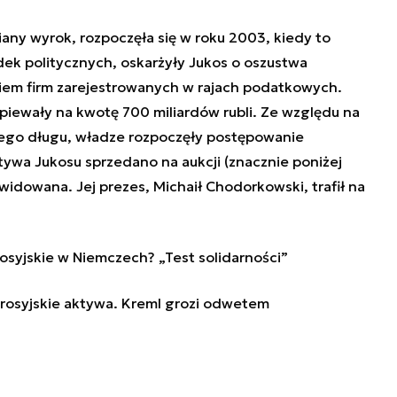
iany wyrok, rozpoczęła się w roku 2003, kiedy to
dek politycznych, oskarżyły Jukos o oszustwa
em firm zarejestrowanych w rajach podatkowych.
opiewały na kwotę 700 miliardów rubli. Ze względu na
tego długu, władze rozpoczęły postępowanie
ywa Jukosu sprzedano na aukcji (znacznie poniżej
kwidowana. Jej prezes, Michaił Chodorkowski, trafił na
rosyjskie w Niemczech? „Test solidarności”
 rosyjskie aktywa. Kreml grozi odwetem