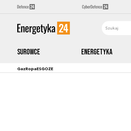
Surowce
Energetyka
Gaz
Ropa
ESG
OZE