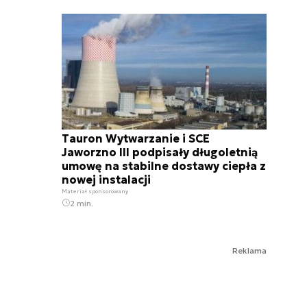
Tauron Wytwarzanie i SCE
Jaworzno III podpisały długoletnią
umowę na stabilne dostawy ciepła z
nowej instalacji
Materiał sponsorowany
2 min.
Reklama