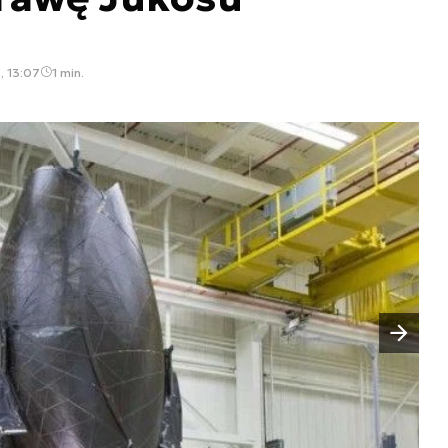
, 13:07
1 min.
Następny slajd