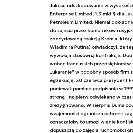
Jukosu odszkodowanie w wysokości 
Enterprise Limited, 1,9 mld $ dla Ju
Petroleum Limited. Niemal dokładnie
do zajęcia przez komorników rosyjski
zdecydowaną reakcją Kremla, który
Władimira Putina) oświadczył, że te
wywołają stosowną kontrakcję. Doda
wobec francuskich przedsiębiorstw 
„ukaranie” w podobny sposób firm z
egzekucję. 20 czerwca prezydent FR 
ponieważ pomimo podpisania w 1991 r
stroną - najpierw odwlekano w czasi
zrezygnowano. W sierpniu Duma opub
wzajemności ogranicza ochronę zagr
oznaczałoby to umożliwienie konfis
dopuszczą do zajęcia ruchomości ora