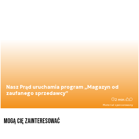
Nasz Prąd uruchamia program „Magazyn od
zaufanego sprzedawcy”
2 min.
Materiał sponsorowany
Mogą Cię zainteresować