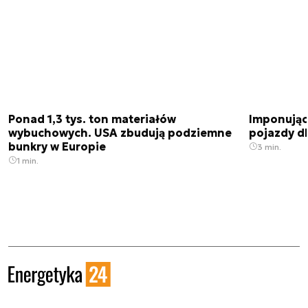
Ponad 1,3 tys. ton materiałów
Imponujące
wybuchowych. USA zbudują podziemne
pojazdy dl
bunkry w Europie
3 min.
1 min.