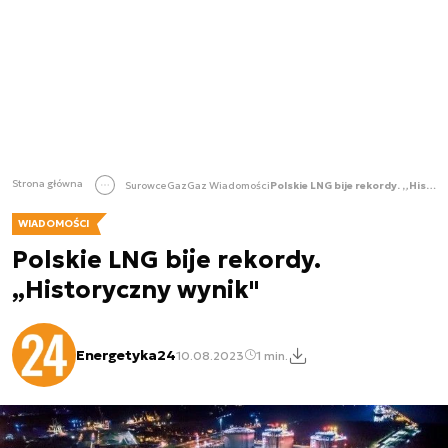
Strona główna
Surowce
Gaz
Gaz Wiadomości
Polskie LNG bije rekordy. „Historyczny wynik"
WIADOMOŚCI
Polskie LNG bije rekordy.
„Historyczny wynik"
Energetyka24
10.08.2023
1 min.