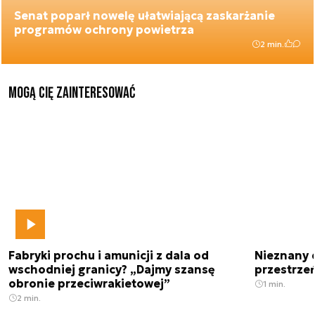
Senat poparł nowelę ułatwiającą zaskarżanie
programów ochrony powietrza
2 min.
Mogą Cię zainteresować
Fabryki prochu i amunicji z dala od
Nieznany 
wschodniej granicy? „Dajmy szansę
przestrze
obronie przeciwrakietowej”
1 min.
2 min.