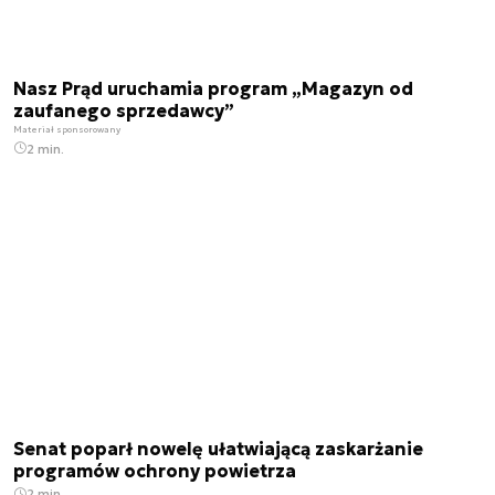
Nasz Prąd uruchamia program „Magazyn od
zaufanego sprzedawcy”
Materiał sponsorowany
2 min.
Senat poparł nowelę ułatwiającą zaskarżanie
programów ochrony powietrza
2 min.