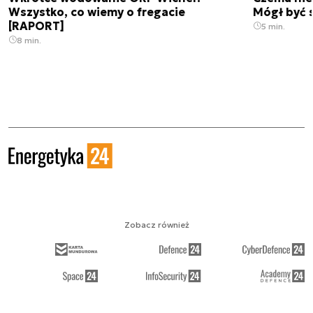
Wszystko, co wiemy o fregacie
Mógł być 
[RAPORT]
5 min.
8 min.
Zobacz również