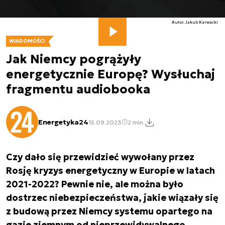
Autor. Jakub Karwacki
WIADOMOŚCI
Jak Niemcy pogrążyły
energetycznie Europę? Wysłuchaj
fragmentu audiobooka
Energetyka24
15.09.2023
2 min.
Czy dało się przewidzieć wywołany przez
Rosję kryzys energetyczny w Europie w latach
2021-2022? Pewnie nie, ale można było
dostrzec niebezpieczeństwa, jakie wiązały się
z budową przez Niemcy systemu opartego na
gazie ziemnym od nieprzewidywalnego