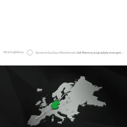
Strona główna
Surowce
Gaz
Gaz Wiadomości
Jak Niemcy pogrążyły energetycznie Europę? Wysłuchaj fragmentu audiobooka