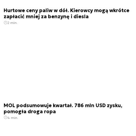
Hurtowe ceny paliw w dół. Kierowcy mogą wkrótce
zapłacić mniej za benzynę i diesla
2 min.
MOL podsumowuje kwartał. 786 mln USD zysku,
pomogła droga ropa
4 min.