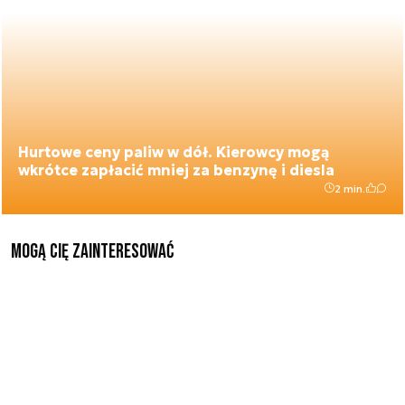
Hurtowe ceny paliw w dół. Kierowcy mogą
wkrótce zapłacić mniej za benzynę i diesla
2 min.
Mogą Cię zainteresować