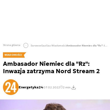
Strona główna
Surowce
Gaz
Gaz Wiadomości
Ambasador Niemiec dla "Rz": Inwazja zatrzyma Nord Stream 2
WIADOMOŚCI
Ambasador Niemiec dla "Rz":
Inwazja zatrzyma Nord Stream 2
Energetyka24
07.02.2022
2 min.