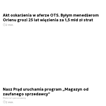
Akt oskarżenia w aferze OTS. Byłym menedżerom
Orlenu grozi 25 lat więzienia za 1,5 mld zł strat
2 min.
Nasz Prąd uruchamia program „Magazyn od
zaufanego sprzedawcy”
Materiał sponsorowany
2 min.