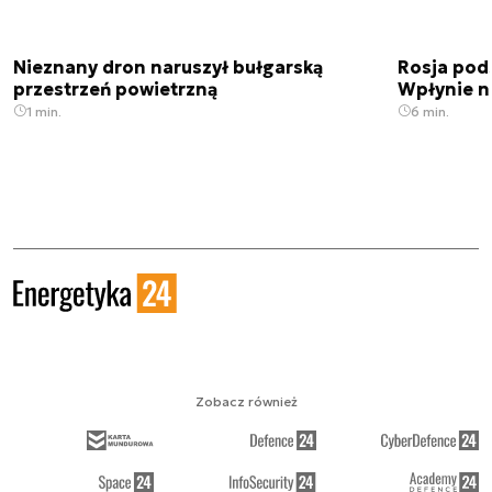
Nieznany dron naruszył bułgarską
Rosja pod
przestrzeń powietrzną
Wpłynie n
1 min.
6 min.
Zobacz również