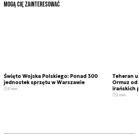
Mogą Cię zainteresować
Święto Wojska Polskiego: Ponad 300
Teheran uz
jednostek sprzętu w Warszawie
Ormuz od 
irańskich
3 min.
2 min.