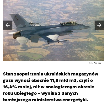
Następny slajd
Poprzedni slajd
Fot. Pixabay
Stan zaopatrzenia ukraińskich magazynów
gazu wynosi obecnie 11,8 mld m3, czyli o
16,4% mniej, niż w analogicznym okresie
roku ubiegłego – wynika z danych
tamtejszego ministerstwa energetyki.