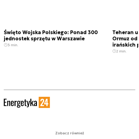
Święto Wojska Polskiego: Ponad 300
Teheran uz
jednostek sprzętu w Warszawie
Ormuz od 
irańskich
3 min.
2 min.
Zobacz również