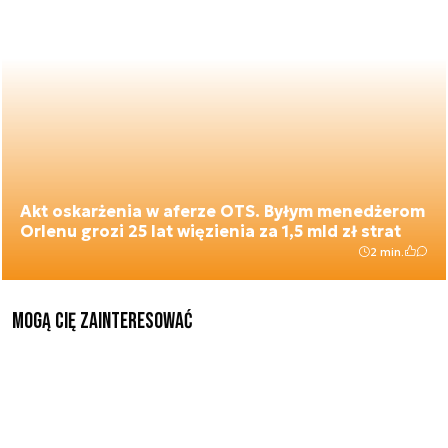
Akt oskarżenia w aferze OTS. Byłym menedżerom
Orlenu grozi 25 lat więzienia za 1,5 mld zł strat
2 min.
Mogą Cię zainteresować